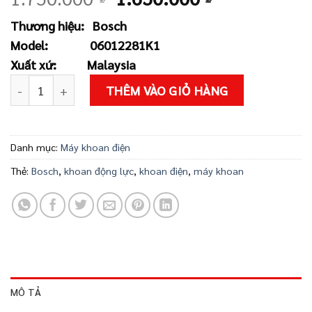
gốc
hiện
Thương hiệu:
Bosch
là:
tại
Model:
06012281K1
1.750.000 ₫.
là:
Xuất xứ:
Malaysia
1.650.000 ₫
Máy Khoan Động Lực Bosch GSB 16RE số lượng
THÊM VÀO GIỎ HÀNG
Danh mục:
Máy khoan điện
Thẻ:
Bosch
,
khoan động lực
,
khoan điện
,
máy khoan
MÔ TẢ