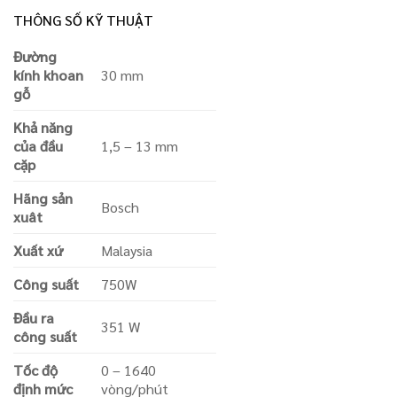
THÔNG SỐ KỸ THUẬT
Đường
kính khoan
30 mm
gỗ
Khả năng
của đầu
1,5 – 13 mm
cặp
Hãng sản
Bosch
xuât
Xuất xứ
Malaysia
Công suất
750W
Đầu ra
351 W
công suất
Tốc độ
0 – 1640
định mức
vòng/phút