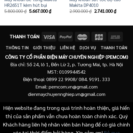
HR2651T kèm hút bụi
Makita DP4010
Giá
Giá
Giá
Giá
5.800.000
₫
5.667.000
₫
2.900.000
₫
2.741.000
₫
gốc
hiện
gốc
hiện
là:
tại
là:
tại
5.800.000 ₫.
là:
2.900.000 ₫.
là:
5.667.000 ₫.
2.741.00
THANH TOÁN
THÔNG TIN
GIỚI THIỆU
LIÊN HỆ
DỊCH VỤ
THANH TOÁN
CÔNG TY CỔ PHẦN ĐIỆN MÁY CHUYÊN NGHIỆP (PEMCOM)
Địa chỉ: Số 24, lô 1, Đền Lừ 2, p. Tương Mai, tp. Hà Nội
MST: 0109944542
Điện thoại: 0899 22 9908/ 084. 9191. 333
Email: pemcom.vn@gmail.com
dienmaychuyennghiep.vn@gmail.com
Hiện website đang trong quá trình hoàn thiện, giá hiển
thị của sản phẩm vẫn chưa hoàn toàn chính xác. Quý
Khách hàng liên hệ nhân viên bán hàng để có giá chính
xác tại thời điểm hỏi hàng. Xin cảm ơn!
Bỏ qua