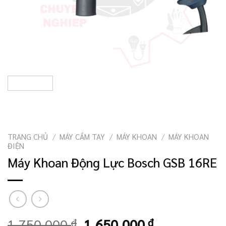
TRANG CHỦ
/
MÁY CẦM TAY
/
MÁY KHOAN
/
MÁY KHOAN
ĐIỆN
Máy Khoan Động Lực Bosch GSB 16RE
Giá
Giá
1.750.000
₫
1.650.000
₫