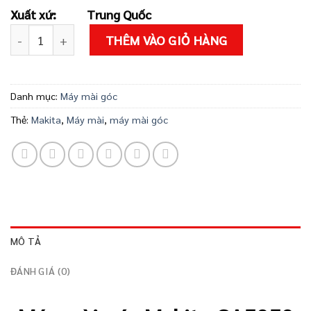
2.560.000 ₫.
là:
Xuất xứ: Trung Quốc
2.264.000 ₫
Máy mài góc Makita GA5050 số lượng
THÊM VÀO GIỎ HÀNG
Danh mục:
Máy mài góc
Thẻ:
Makita
,
Máy mài
,
máy mài góc
MÔ TẢ
ĐÁNH GIÁ (0)