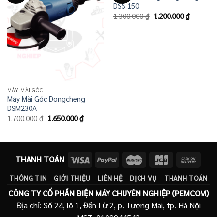
DSS 150
Giá
Giá
1.300.000
₫
1.200.000
₫
gốc
hiện
là:
tại
1.300.000 ₫.
là:
1.200.00
MÁY MÀI GÓC
Máy Mài Góc Dongcheng
DSM230A
Giá
Giá
1.700.000
₫
1.650.000
₫
gốc
hiện
là:
tại
1.700.000 ₫.
là:
1.650.000 ₫.
THANH TOÁN
THÔNG TIN
GIỚI THIỆU
LIÊN HỆ
DỊCH VỤ
THANH TOÁN
CÔNG TY CỔ PHẦN ĐIỆN MÁY CHUYÊN NGHIỆP (PEMCOM)
Địa chỉ: Số 24, lô 1, Đền Lừ 2, p. Tương Mai, tp. Hà Nội