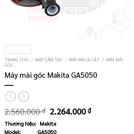
TRANG CHỦ
/
MÁY CẦM TAY
/
MÁY MÀI & CẮT
/
MÁY MÀI
GÓC
Máy mài góc Makita GA5050
Giá
Giá
2.560.000
₫
2.264.000
₫
gốc
hiện
Thương hiệu:
Makita
là:
tại
Model:
GA5050