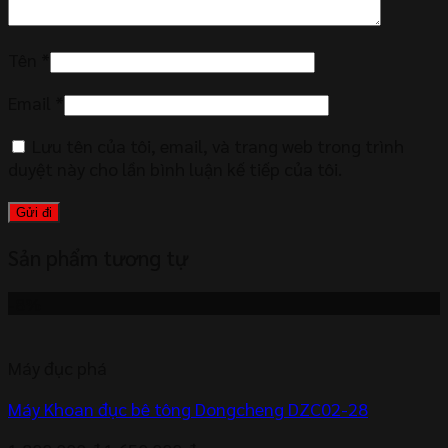
Tên
*
Email
*
Lưu tên của tôi, email, và trang web trong trình
duyệt này cho lần bình luận kế tiếp của tôi.
Sản phẩm tương tự
-8%
Máy đục phá
Máy Khoan đục bê tông Dongcheng DZC02-28