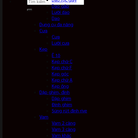
Tìm
Dao gấp
kiếm:
Lưỡi dao
Dao
Dụng cụ đa năng
Cưa
Cưa
Lưỡi cưa
Kẹp
Ê tô
Kẹp chữ C
Kẹp chữ F
Kẹp góc
Kẹp chữ A
Kẹp ống
Dập ghim, đinh
Dập ghim
Đinh ghim
Súng rút đinh rive
Vam
Vam 2 càng
Vam 3 càng
Vam khác