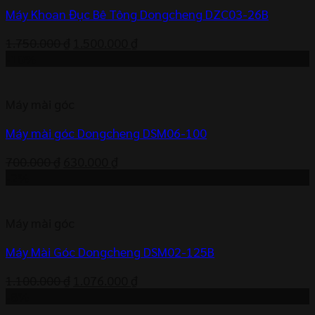
Máy Khoan Đục Bê Tông Dongcheng DZC03-26B
Giá
Giá
1.750.000
₫
1.500.000
₫
gốc
hiện
-10%
là:
tại
1.750.000 ₫.
là:
Máy mài góc
1.500.000 ₫.
Máy mài góc Dongcheng DSM06-100
Giá
Giá
700.000
₫
630.000
₫
gốc
hiện
-2%
là:
tại
700.000 ₫.
là:
Máy mài góc
630.000 ₫.
Máy Mài Góc Dongcheng DSM02-125B
Giá
Giá
1.100.000
₫
1.076.000
₫
gốc
hiện
-8%
là:
tại