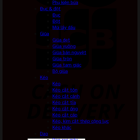
Phụ kiện búa
Đục & đột
Đục
Đột
Mũi lấy dấu
Giũa
Giũa dẹt
Giũa vuông
Giũa bán nguyệt
Giũa tròn
Giũa tam giác
Bộ giũa
Kéo
Kéo
Kéo cắt tôn
Kéo cắt cành
Kéo cắt tỉa
Kéo cắt ống
Kéo cắt cáp
Kéo, kìm cắt thép cộng lực
Kéo khác
Dao
Dao rọc giấy