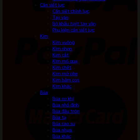
Cần siết lực
Cần siết chỉnh lực
Tay vặn
Bộ khẩu tuýt tay vặn
Phụ kiện cần siết lực
Kìm
Kìm vuông
Kìm nhọn
Kìm cắt
Kìm mỏ quạ
Kìm chết
Kìm mở phe
Kìm bấm cos
Kìm khác
Búa
Búa cơ khí
Búa nhổ đinh
Búa đầu tròn
Búa tạ
Búa cao su
Búa nhựa
Búa khác