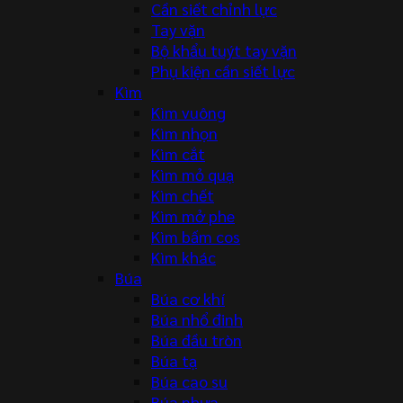
Cần siết chỉnh lực
Tay vặn
Bộ khẩu tuýt tay vặn
Phụ kiện cần siết lực
Kìm
Kìm vuông
Kìm nhọn
Kìm cắt
Kìm mỏ quạ
Kìm chết
Kìm mở phe
Kìm bấm cos
Kìm khác
Búa
Búa cơ khí
Búa nhổ đinh
Búa đầu tròn
Búa tạ
Búa cao su
Búa nhựa