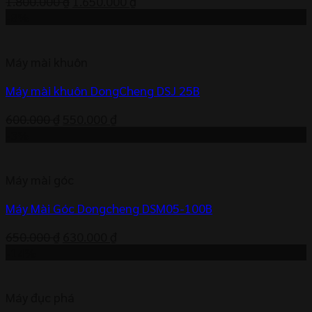
Giá
Giá
1.800.000
₫
1.650.000
₫
gốc
hiện
-8%
là:
tại
1.800.000 ₫.
là:
Máy mài khuôn
1.650.000 ₫.
Máy mài khuôn DongCheng DSJ 25B
Giá
Giá
600.000
₫
550.000
₫
gốc
hiện
-3%
là:
tại
600.000 ₫.
là:
Máy mài góc
550.000 ₫.
Máy Mài Góc Dongcheng DSM05-100B
Giá
Giá
650.000
₫
630.000
₫
gốc
hiện
-14%
là:
tại
650.000 ₫.
là:
Máy đục phá
630.000 ₫.