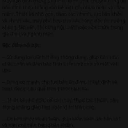
Máy bắn đinh thẳng D03-F30 là thiết bị chuyên dùng để
bắn đinh thép thẳng vào bề mặt gỗ, nhựa hoặc vật liệu
mềm. Thiết kế nhỏ gọn, thao tác nhanh, lực bắn khỏe
và chính xác, máy phù hợp cho các công việc như đóng
khung, lắp ván, thi công nội thất hoặc sửa chữa trong
gia đình và ngành mộc.
Đặc điểm nổi bật:
– Sử dụng loại đinh thẳng thông dụng, giúp bắn sâu,
chắc chắn và đảm bảo tính thẩm mỹ cho bề mặt vật
liệu.
– Động cơ mạnh, cho lực bắn ổn định, ít kẹt đinh và
hoạt động hiệu quả trong thời gian dài.
– Thiết kế nhỏ gọn, dễ cầm tay, thao tác thuận tiện
trong không gian hẹp hoặc vị trí trên cao.
– Cò bóp nhạy và an toàn, giúp kiểm soát lực bắn tốt
và hạn chế tình trạng bắn nhầm.