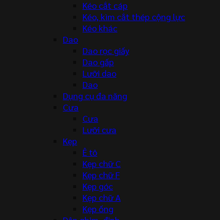
Kéo cắt cáp
Kéo, kìm cắt thép cộng lực
Kéo khác
Dao
Dao rọc giấy
Dao gấp
Lưỡi dao
Dao
Dụng cụ đa năng
Cưa
Cưa
Lưỡi cưa
Kẹp
Ê tô
Kẹp chữ C
Kẹp chữ F
Kẹp góc
Kẹp chữ A
Kẹp ống
Dập ghim, đinh