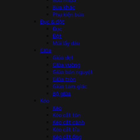
Búa khác
Phụ kiện búa
Đục & đột
Đục
Đột
Mũi lấy dấu
Giũa
Giũa dẹt
Giũa vuông
Giũa bán nguyệt
Giũa tròn
Giũa tam giác
Bộ giũa
Kéo
Kéo
Kéo cắt tôn
Kéo cắt cành
Kéo cắt tỉa
Kéo cắt ống