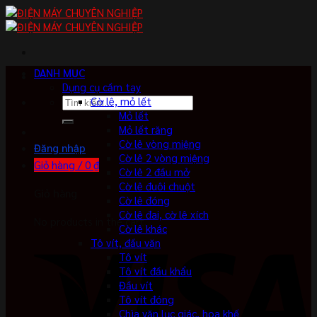
Skip
to
content
DANH MỤC
Dụng cụ cầm tay
Tìm
Cờ lê, mỏ lết
kiếm:
Mỏ lết
Mỏ lết răng
Cờ lê vòng miệng
Đăng nhập
Cờ lê 2 vòng miệng
Giỏ hàng /
0
₫
Cờ lê 2 đầu mở
Cờ lê đuôi chuột
Giỏ hàng
Cờ lê đóng
Cờ lê đai, cờ lê xích
No products in the cart.
Cờ lê khác
Tô vít, đầu vặn
Tô vít
Tô vít đầu khẩu
Đầu vít
Tô vít đóng
Chìa vặn lục giác, hoa khế