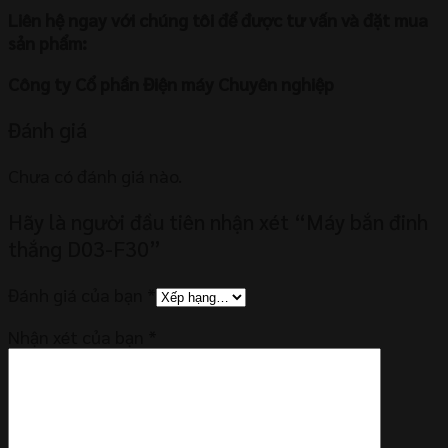
Liên hệ ngay với chúng tôi để được tư vấn và đặt mua
sản phẩm:
Công ty Cổ phần Điện máy Chuyên nghiệp
Đánh giá
Chưa có đánh giá nào.
Hãy là người đầu tiên nhận xét “Máy bắn đinh
thắng D03-F30”
Đánh giá của bạn
*
Nhận xét của bạn
*