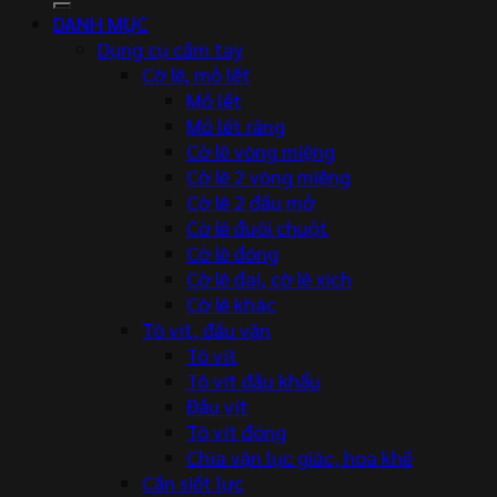
DANH MỤC
Dụng cụ cầm tay
Cờ lê, mỏ lết
Mỏ lết
Mỏ lết răng
Cờ lê vòng miệng
Cờ lê 2 vòng miệng
Cờ lê 2 đầu mở
Cờ lê đuôi chuột
Cờ lê đóng
Cờ lê đai, cờ lê xích
Cờ lê khác
Tô vít, đầu vặn
Tô vít
Tô vít đầu khẩu
Đầu vít
Tô vít đóng
Chìa vặn lục giác, hoa khế
Cần siết lực