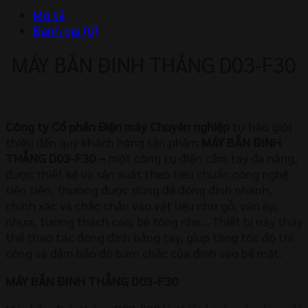
lượng
Mô tả
Đánh giá (0)
MÁY BẮN ĐINH THẮNG D03-F30
Công ty Cổ phần Điện máy Chuyên nghiệp
tự hào giới
thiệu đến quý khách hàng sản phẩm
MÁY BẮN ĐINH
THẲNG D03-F30
–
một công cụ điện cầm tay đa năng,
được thiết kế và sản xuất theo tiêu chuẩn công nghệ
tiên tiến, thường được dùng để đóng đinh nhanh,
chính xác và chắc chắn vào vật liệu như gỗ, ván ép,
nhựa, tường thạch cao, bê tông nhẹ… Thiết bị này thay
thế thao tác đóng đinh bằng tay, giúp tăng tốc độ thi
công và đảm bảo độ bám chắc của đinh vào bề mặt.
MÁY BẮN ĐINH THẲNG D03-F30