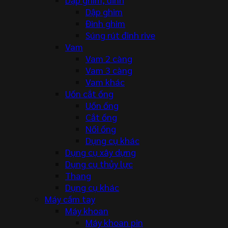
Dập ghim
Đinh ghim
Súng rút đinh rive
Vam
Vam 2 càng
Vam 3 càng
Vam khác
Uốn cắt ống
Uốn ống
Cắt ống
Nối ống
Dụng cụ khác
Dụng cụ xây dựng
Dụng cụ thủy lực
Thang
Dụng cụ khác
Máy cầm tay
Máy khoan
Máy khoan pin