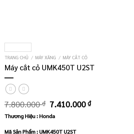
TRANG CHỦ
/
MÁY XĂNG
/
MÁY CẮT CỎ
Máy cắt cỏ UMK450T U2ST
Giá
Giá
7.800.000
₫
7.410.000
₫
gốc
hiện
Thương Hiệu : Honda
là:
tại
7.800.000 ₫.
là:
Mã Sản Phẩm : UMK450T U2ST