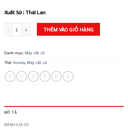
7.410.000 ₫
Xuất Sứ : Thái Lan
Máy cắt cỏ UMK450T U2ST số lượng
THÊM VÀO GIỎ HÀNG
Danh mục:
Máy cắt cỏ
Thẻ:
Honda
,
Máy cắt cỏ
MÔ TẢ
ĐÁNH GIÁ (0)