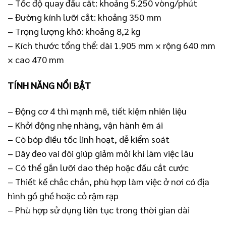
– Tốc độ quay đầu cắt: khoảng 5.250 vòng/phút
– Đường kính lưỡi cắt: khoảng 350 mm
– Trọng lượng khô: khoảng 8,2 kg
– Kích thước tổng thể: dài 1.905 mm × rộng 640 mm
× cao 470 mm
TÍNH NĂNG NỔI BẬT
– Động cơ 4 thì mạnh mẽ, tiết kiệm nhiên liệu
– Khởi động nhẹ nhàng, vận hành êm ái
– Cò bóp điều tốc linh hoạt, dễ kiểm soát
– Dây đeo vai đôi giúp giảm mỏi khi làm việc lâu
– Có thể gắn lưỡi dao thép hoặc đầu cắt cước
– Thiết kế chắc chắn, phù hợp làm việc ở nơi có địa
hình gồ ghề hoặc cỏ rậm rạp
– Phù hợp sử dụng liên tục trong thời gian dài