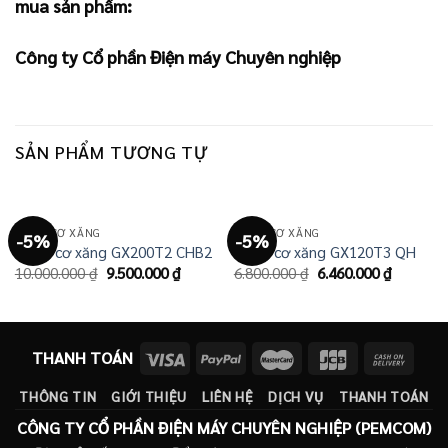
mua sản phẩm:
Công ty Cổ phần Điện máy Chuyên nghiệp
SẢN PHẨM TƯƠNG TỰ
ĐỘNG CƠ XĂNG
ĐỘNG CƠ XĂNG
-5%
-5%
Động cơ xăng GX200T2 CHB2
Động cơ xăng GX120T3 QH
Giá
Giá
Giá
Giá
10.000.000
₫
9.500.000
₫
6.800.000
₫
6.460.000
₫
gốc
hiện
gốc
hiện
là:
tại
là:
tại
10.000.000 ₫.
là:
6.800.000 ₫.
là:
9.500.000 ₫.
6.460.00
THANH TOÁN
THÔNG TIN
GIỚI THIỆU
LIÊN HỆ
DỊCH VỤ
THANH TOÁN
CÔNG TY CỔ PHẦN ĐIỆN MÁY CHUYÊN NGHIỆP (PEMCOM)