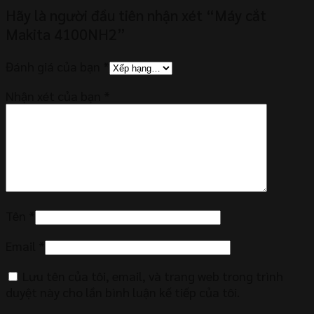
Hãy là người đầu tiên nhận xét “Máy cắt
Makita 4100NH2”
Đánh giá của bạn
*
Nhận xét của bạn
*
Tên
*
Email
*
Lưu tên của tôi, email, và trang web trong trình
duyệt này cho lần bình luận kế tiếp của tôi.