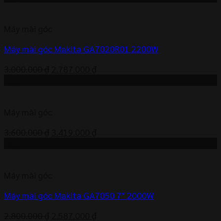
là:
tại
3.100.000 ₫.
là:
Máy mài góc
2.941.000 ₫.
Máy mài góc Makita GA7020R01 2200W
Giá
Giá
3.000.000
₫
2.787.000
₫
gốc
hiện
-5%
là:
tại
3.000.000 ₫.
là:
Máy mài góc
2.787.000 ₫.
Giá
Giá
3.600.000
₫
3.419.000
₫
gốc
hiện
-8%
là:
tại
3.600.000 ₫.
là:
Máy mài góc
3.419.000 ₫.
Máy mài góc Makita GA7050 7″ 2000W
Giá
Giá
2.800.000
₫
2.587.000
₫