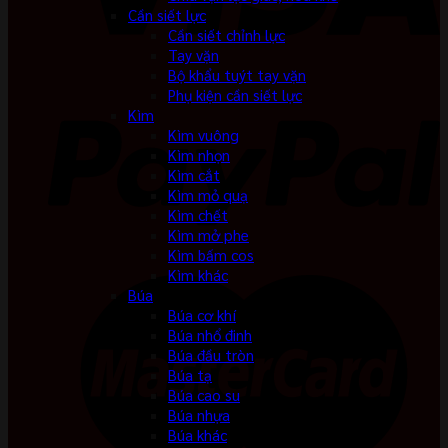
Cần siết lực
Cần siết chỉnh lực
Tay vặn
Bộ khẩu tuýt tay vặn
Phụ kiện cần siết lực
Kìm
Kìm vuông
Kìm nhọn
Kìm cắt
Kìm mỏ quạ
Kìm chết
Kìm mở phe
Kìm bấm cos
Kìm khác
Búa
Búa cơ khí
Búa nhổ đinh
Búa đầu tròn
Búa tạ
Búa cao su
Búa nhựa
Búa khác