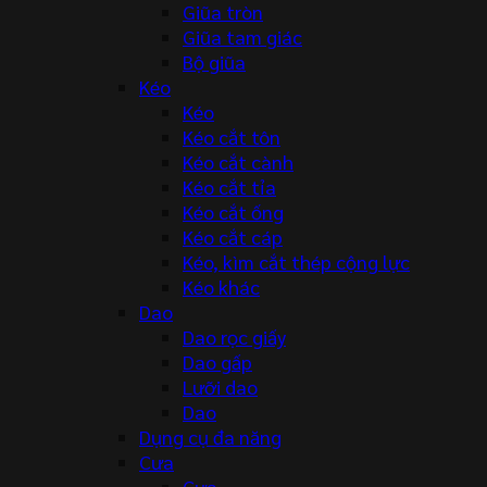
Giũa tròn
Giũa tam giác
Bộ giũa
Kéo
Kéo
Kéo cắt tôn
Kéo cắt cành
Kéo cắt tỉa
Kéo cắt ống
Kéo cắt cáp
Kéo, kìm cắt thép cộng lực
Kéo khác
Dao
Dao rọc giấy
Dao gấp
Lưỡi dao
Dao
Dụng cụ đa năng
Cưa
Cưa