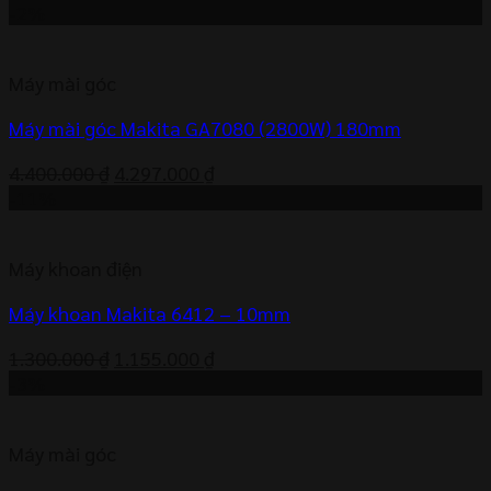
gốc
hiện
-2%
là:
tại
2.800.000 ₫.
là:
Máy mài góc
2.587.000 ₫.
Máy mài góc Makita GA7080 (2800W) 180mm
Giá
Giá
4.400.000
₫
4.297.000
₫
gốc
hiện
-11%
là:
tại
4.400.000 ₫.
là:
Máy khoan điện
4.297.000 ₫.
Máy khoan Makita 6412 – 10mm
Giá
Giá
1.300.000
₫
1.155.000
₫
gốc
hiện
-3%
là:
tại
1.300.000 ₫.
là:
Máy mài góc
1.155.000 ₫.