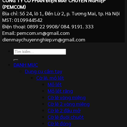
CÔNG TY CỔ PHẦN ĐIỆN MÁY CHUYÊN NGHIỆP
(PEMCOM)
Địa chỉ: Số 24, lô 1, Đền Lừ 2, p. Tương Mai, tp. Hà Nội
MST: 0109944542
Điện thoại: 0899 22 9908/ 084. 9191. 333
Email: pemcom.vn@gmail.com
dienmaychuyennghiep.vn@gmail.com
Tìm
kiếm:
DANH MỤC
Dụng cụ cầm tay
Cờ lê, mỏ lết
Mỏ lết
Mỏ lết răng
Cờ lê vòng miệng
Cờ lê 2 vòng miệng
Cờ lê 2 đầu mở
Cờ lê đuôi chuột
Cờ lê đóng