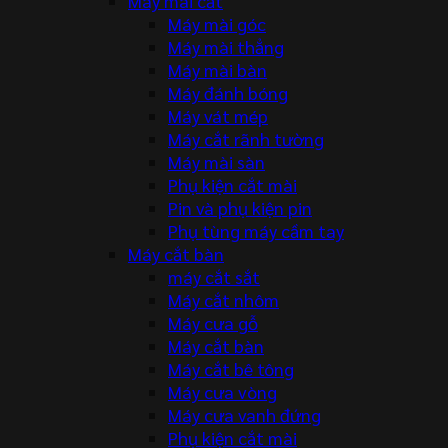
Máy mài cắt
Máy mài góc
Máy mài thẳng
Máy mài bàn
Máy đánh bóng
Máy vát mép
Máy cắt rãnh tường
Máy mài sàn
Phụ kiện cắt mài
Pin và phụ kiện pin
Phụ tùng máy cầm tay
Máy cắt bàn
máy cắt sắt
Máy cắt nhôm
Máy cưa gỗ
Máy cắt bàn
Máy cắt bê tông
Máy cưa vòng
Máy cưa vanh đứng
Phụ kiện cắt mài