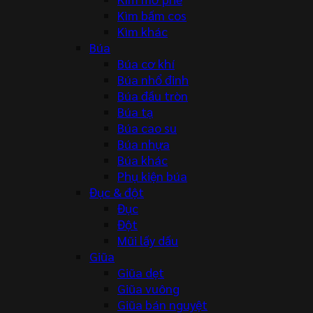
Kìm bấm cos
Kìm khác
Búa
Búa cơ khí
Búa nhổ đinh
Búa đầu tròn
Búa tạ
Búa cao su
Búa nhựa
Búa khác
Phụ kiện búa
Đục & đột
Đục
Đột
Mũi lấy dấu
Giũa
Giũa dẹt
Giũa vuông
Giũa bán nguyệt