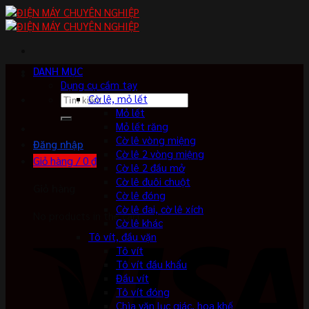
Skip
to
content
DANH MỤC
Dụng cụ cầm tay
Tìm
Cờ lê, mỏ lết
kiếm:
Mỏ lết
Mỏ lết răng
Cờ lê vòng miệng
Đăng nhập
Cờ lê 2 vòng miệng
Giỏ hàng /
0
₫
Cờ lê 2 đầu mở
Cờ lê đuôi chuột
Giỏ hàng
Cờ lê đóng
Cờ lê đai, cờ lê xích
No products in the cart.
Cờ lê khác
Tô vít, đầu vặn
Tô vít
Tô vít đầu khẩu
Đầu vít
Tô vít đóng
Chìa vặn lục giác, hoa khế