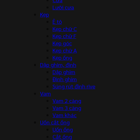
Lưỡi cưa
Kẹp
Ê tô
Kẹp chữ C
Kẹp chữ F
Kẹp góc
Kẹp chữ A
Kẹp ống
Dập ghim, đinh
Dập ghim
Đinh ghim
Súng rút đinh rive
Vam
Vam 2 càng
Vam 3 càng
Vam khác
Uốn cắt ống
Uốn ống
Cắt ống