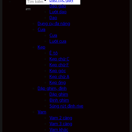
Tìm
Dao gấp
kiếm:
Lưỡi dao
Dao
Dụng cụ đa năng
Cưa
Cưa
Lưỡi cưa
Kẹp
Ê tô
Kẹp chữ C
Kẹp chữ F
Kẹp góc
Kẹp chữ A
Kẹp ống
Dập ghim, đinh
Dập ghim
Đinh ghim
Súng rút đinh rive
Vam
Vam 2 càng
Vam 3 càng
Vam khác