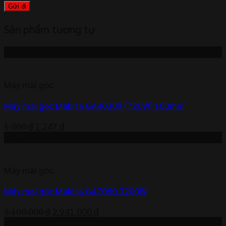
Sản phẩm tương tự
-4%
Máy mài góc
Máy mài góc Makita GA4030R (720W) 100mm
Giá
Giá
1.300
₫
1.247
₫
gốc
hiện
-5%
là:
tại
1.300 ₫.
là:
Máy mài góc
1.247 ₫.
Máy mài góc Makita GA7060 2200W
Giá
Giá
3.100.000
₫
2.941.000
₫
gốc
hiện
-7%