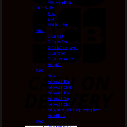
Phụ kiện búa
Đục & đột
Đục
Đột
Mũi lấy dấu
Giũa
Giũa dẹt
Giũa vuông
Giũa bán nguyệt
Giũa tròn
Giũa tam giác
Bộ giũa
Kéo
Kéo
Kéo cắt tôn
Kéo cắt cành
Kéo cắt tỉa
Kéo cắt ống
Kéo cắt cáp
Kéo, kìm cắt thép cộng lực
Kéo khác
Dao
Dao rọc giấy