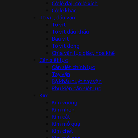
Cờ lê đai, cờ lê xích
Cờ lê khác
Tô vít, đầu vặn
Tô vít
Tô vít đầu khẩu
Đầu vít
Tô vít đóng
Chìa vặn lục giác, hoa khế
Cần siết lực
Cần siết chỉnh lực
Tay vặn
Bộ khẩu tuýt tay vặn
Phụ kiện cần siết lực
Kìm
Kìm vuông
Kìm nhọn
Kìm cắt
Kìm mỏ quạ
Kìm chết
Kìm mở phe