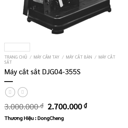
TRANG CHỦ
/
MÁY CẦM TAY
/
MÁY CẮT BÀN
/
MÁY CẮT
SẮT
Máy cắt sắt DJG04-355S
Giá
Giá
3.000.000
₫
2.700.000
₫
gốc
hiện
Thương Hiệu : DongCheng
là:
tại