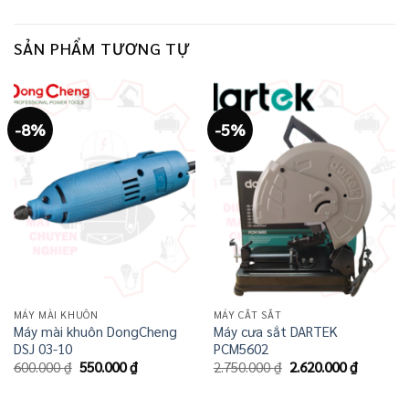
SẢN PHẨM TƯƠNG TỰ
-8%
-5%
MÁY MÀI KHUÔN
MÁY CẮT SẮT
Máy mài khuôn DongCheng
Máy cưa sắt DARTEK
DSJ 03-10
PCM5602
Giá
Giá
Giá
Giá
600.000
₫
550.000
₫
2.750.000
₫
2.620.000
₫
gốc
hiện
gốc
hiện
là:
tại
là:
tại
600.000 ₫.
là:
2.750.000 ₫.
là: