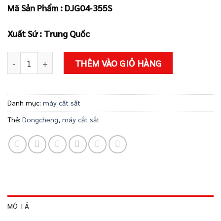
3.000.000 ₫.
là:
Mã Sản Phẩm : DJG04‑355S
2.700.000 ₫
Xuất Sứ : Trung Quốc
Máy cắt sắt DJG04-355S số lượng
THÊM VÀO GIỎ HÀNG
Danh mục:
máy cắt sắt
Thẻ:
Dongcheng
,
máy cắt sắt
MÔ TẢ