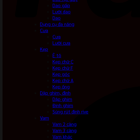
Dao gấp
Lưỡi dao
Dao
Dụng cụ đa năng
Cưa
Cưa
Lưỡi cưa
Kẹp
Ê tô
Kẹp chữ C
Kẹp chữ F
Kẹp góc
Kẹp chữ A
Kẹp ống
Dập ghim, đinh
Dập ghim
Đinh ghim
Súng rút đinh rive
Vam
Vam 2 càng
Vam 3 càng
Vam khác