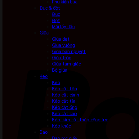
Phụ kiện búa
Đục & đột
Đục
Đột
Mũi lấy dấu
Giũa
Giũa dẹt
Giũa vuông
Giũa bán nguyệt
Giũa tròn
Giũa tam giác
Bộ giũa
Kéo
Kéo
Kéo cắt tôn
Kéo cắt cành
Kéo cắt tỉa
Kéo cắt ống
Kéo cắt cáp
Kéo, kìm cắt thép cộng lực
Kéo khác
Dao
Dao rọc giấy