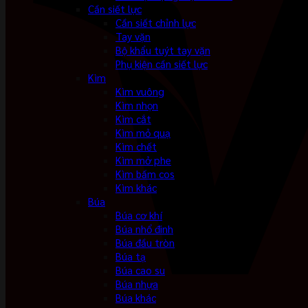
Cần siết lực
Cần siết chỉnh lực
Tay vặn
Bộ khẩu tuýt tay vặn
Phụ kiện cần siết lực
Kìm
Kìm vuông
Kìm nhọn
Kìm cắt
Kìm mỏ quạ
Kìm chết
Kìm mở phe
Kìm bấm cos
Kìm khác
Búa
Búa cơ khí
Búa nhổ đinh
Búa đầu tròn
Búa tạ
Búa cao su
Búa nhựa
Búa khác