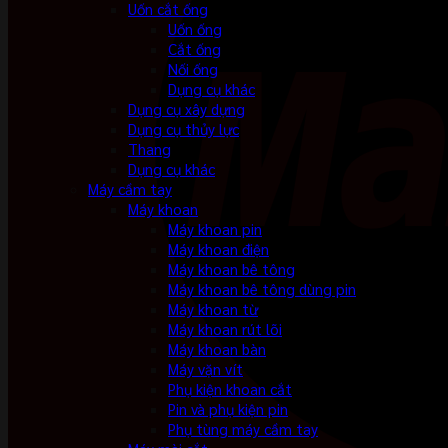
Uốn cắt ống
Uốn ống
Cắt ống
Nối ống
Dụng cụ khác
Dụng cụ xây dựng
Dụng cụ thủy lực
Thang
Dụng cụ khác
Máy cầm tay
Máy khoan
Máy khoan pin
Máy khoan điện
Máy khoan bê tông
Máy khoan bê tông dùng pin
Máy khoan từ
Máy khoan rút lõi
Máy khoan bàn
Máy vặn vít
Phụ kiện khoan cắt
Pin và phụ kiện pin
Phụ tùng máy cầm tay