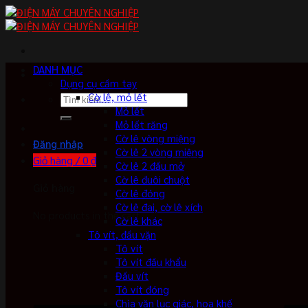
Skip
to
content
DANH MỤC
Dụng cụ cầm tay
Cờ lê, mỏ lết
Tìm
Mỏ lết
kiếm:
Mỏ lết răng
Cờ lê vòng miệng
Đăng nhập
Cờ lê 2 vòng miệng
Giỏ hàng /
0
₫
Cờ lê 2 đầu mở
Cờ lê đuôi chuột
Giỏ hàng
Cờ lê đóng
Cờ lê đai, cờ lê xích
No products in the cart.
Cờ lê khác
Tô vít, đầu vặn
Tô vít
Tô vít đầu khẩu
Đầu vít
Tô vít đóng
Chìa vặn lục giác, hoa khế