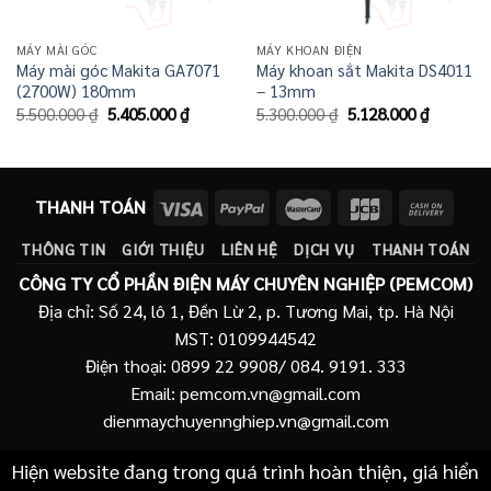
MÁY MÀI GÓC
MÁY KHOAN ĐIỆN
Máy mài góc Makita GA7071
Máy khoan sắt Makita DS4011
(2700W) 180mm
– 13mm
Giá
Giá
Giá
Giá
5.500.000
₫
5.405.000
₫
5.300.000
₫
5.128.000
₫
gốc
hiện
gốc
hiện
là:
tại
là:
tại
5.500.000 ₫.
là:
5.300.000 ₫.
là:
5.405.000 ₫.
5.128.00
THANH TOÁN
THÔNG TIN
GIỚI THIỆU
LIÊN HỆ
DỊCH VỤ
THANH TOÁN
CÔNG TY CỔ PHẦN ĐIỆN MÁY CHUYÊN NGHIỆP (PEMCOM)
Địa chỉ: Số 24, lô 1, Đền Lừ 2, p. Tương Mai, tp. Hà Nội
MST: 0109944542
Điện thoại: 0899 22 9908/ 084. 9191. 333
Email: pemcom.vn@gmail.com
dienmaychuyennghiep.vn@gmail.com
Hiện website đang trong quá trình hoàn thiện, giá hiển