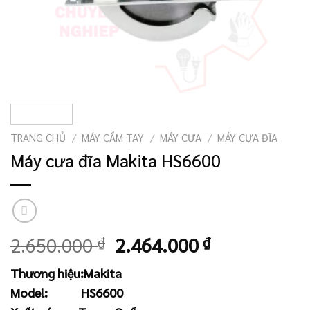
TRANG CHỦ
/
MÁY CẦM TAY
/
MÁY CƯA
/
MÁY CƯA ĐĨA
Máy cưa đĩa Makita HS6600
Giá
Giá
2.650.000
₫
2.464.000
₫
gốc
hiện
Thương hiệu:
Makita
là:
tại
Model:
HS6600
2.650.000 ₫.
là: