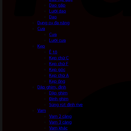
Dao gấp
Lưỡi dao
Dao
Dụng cụ đa năng
Cưa
Cưa
Lưỡi cưa
Kẹp
Ê tô
Kẹp chữ C
Kẹp chữ F
Kẹp góc
Kẹp chữ A
Kẹp ống
Dập ghim, đinh
Dập ghim
Đinh ghim
Súng rút đinh rive
Vam
Vam 2 càng
Vam 3 càng
Vam khác