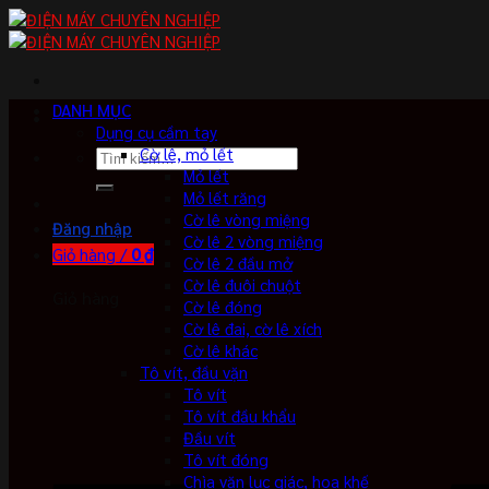
Skip
to
content
DANH MỤC
Dụng cụ cầm tay
Cờ lê, mỏ lết
Tìm
Mỏ lết
kiếm:
Mỏ lết răng
Cờ lê vòng miệng
Đăng nhập
Cờ lê 2 vòng miệng
Giỏ hàng /
0
₫
Cờ lê 2 đầu mở
Cờ lê đuôi chuột
Giỏ hàng
Cờ lê đóng
Cờ lê đai, cờ lê xích
Cờ lê khác
Tô vít, đầu vặn
Tô vít
Tô vít đầu khẩu
Đầu vít
Tô vít đóng
Chìa vặn lục giác, hoa khế