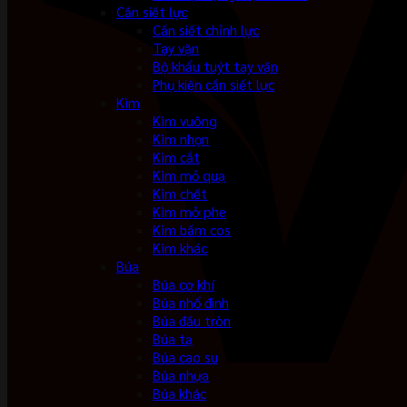
Cần siết lực
Cần siết chỉnh lực
Tay vặn
Bộ khẩu tuýt tay vặn
Phụ kiện cần siết lực
Kìm
Kìm vuông
Kìm nhọn
Kìm cắt
Kìm mỏ quạ
Kìm chết
Kìm mở phe
Kìm bấm cos
Kìm khác
Búa
Búa cơ khí
Búa nhổ đinh
Búa đầu tròn
Búa tạ
Búa cao su
Búa nhựa
Búa khác