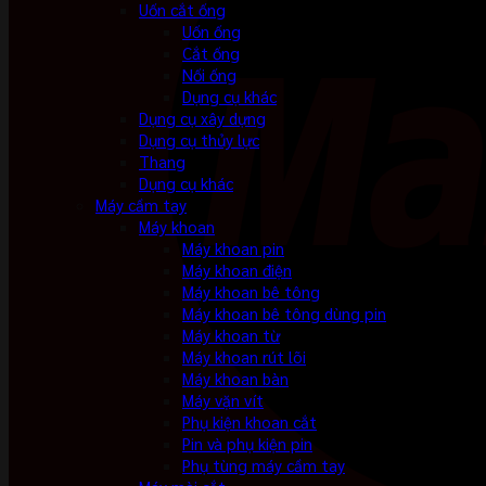
Uốn cắt ống
Uốn ống
Cắt ống
Nối ống
Dụng cụ khác
Dụng cụ xây dựng
Dụng cụ thủy lực
Thang
Dụng cụ khác
Máy cầm tay
Máy khoan
Máy khoan pin
Máy khoan điện
Máy khoan bê tông
Máy khoan bê tông dùng pin
Máy khoan từ
Máy khoan rút lõi
Máy khoan bàn
Máy vặn vít
Phụ kiện khoan cắt
Pin và phụ kiện pin
Phụ tùng máy cầm tay