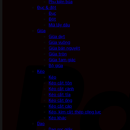
Phụ kiện búa
Đục & đột
Đục
Đột
Mũi lấy dấu
Giũa
Giũa dẹt
Giũa vuông
Giũa bán nguyệt
Giũa tròn
Giũa tam giác
Bộ giũa
Kéo
Kéo
Kéo cắt tôn
Kéo cắt cành
Kéo cắt tỉa
Kéo cắt ống
Kéo cắt cáp
Kéo, kìm cắt thép cộng lực
Kéo khác
Dao
Dao rọc giấy