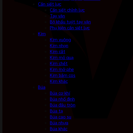
Cần siết lực
Cần siết chỉnh lực
Tay vặn
Bộ khẩu tuýt tay vặn
Phụ kiện cần siết lực
Kìm
Kìm vuông
Kìm nhọn
Kìm cắt
Kìm mỏ quạ
Kìm chết
Kìm mở phe
Kìm bấm cos
Kìm khác
Búa
Búa cơ khí
Búa nhổ đinh
Búa đầu tròn
Búa tạ
Búa cao su
Búa nhựa
Búa khác