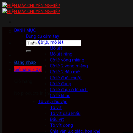
Skip
to
content
DANH MỤC
Dụng cụ cầm tay
Cờ lê, mỏ lết
Tìm
Mỏ lết
kiếm:
Mỏ lết răng
Cờ lê vòng miệng
Đăng nhập
Cờ lê 2 vòng miệng
Giỏ hàng /
0
₫
Cờ lê 2 đầu mở
Cờ lê đuôi chuột
Giỏ hàng
Cờ lê đóng
Cờ lê đai, cờ lê xích
No products in the cart.
Cờ lê khác
Tô vít, đầu vặn
Tô vít
Tô vít đầu khẩu
Đầu vít
Tô vít đóng
Chìa vặn lục giác, hoa khế