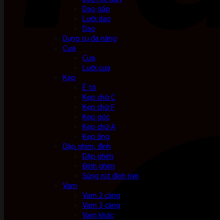
Dao gấp
Lưỡi dao
Dao
Dụng cụ đa năng
Cưa
Cưa
Lưỡi cưa
Kẹp
Ê tô
Kẹp chữ C
Kẹp chữ F
Kẹp góc
Kẹp chữ A
Kẹp ống
Dập ghim, đinh
Dập ghim
Đinh ghim
Súng rút đinh rive
Vam
Vam 2 càng
Vam 3 càng
Vam khác