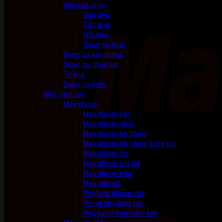
Uốn cắt ống
Uốn ống
Cắt ống
Nối ống
Dụng cụ khác
Dụng cụ xây dựng
Dụng cụ thủy lực
Thang
Dụng cụ khác
Máy cầm tay
Máy khoan
Máy khoan pin
Máy khoan điện
Máy khoan bê tông
Máy khoan bê tông dùng pin
Máy khoan từ
Máy khoan rút lõi
Máy khoan bàn
Máy vặn vít
Phụ kiện khoan cắt
Pin và phụ kiện pin
Phụ tùng máy cầm tay