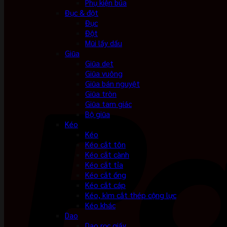
Phụ kiện búa
Đục & đột
Đục
Đột
Mũi lấy dấu
Giũa
Giũa dẹt
Giũa vuông
Giũa bán nguyệt
Giũa tròn
Giũa tam giác
Bộ giũa
Kéo
Kéo
Kéo cắt tôn
Kéo cắt cành
Kéo cắt tỉa
Kéo cắt ống
Kéo cắt cáp
Kéo, kìm cắt thép cộng lực
Kéo khác
Dao
Dao rọc giấy