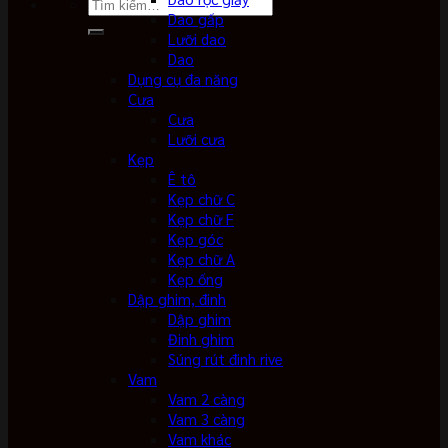
Tìm
Dao gấp
kiếm:
Lưỡi dao
Dao
Dụng cụ đa năng
Cưa
Cưa
Lưỡi cưa
Kẹp
Ê tô
Kẹp chữ C
Kẹp chữ F
Kẹp góc
Kẹp chữ A
Kẹp ống
Dập ghim, đinh
Dập ghim
Đinh ghim
Súng rút đinh rive
Vam
Vam 2 càng
Vam 3 càng
Vam khác