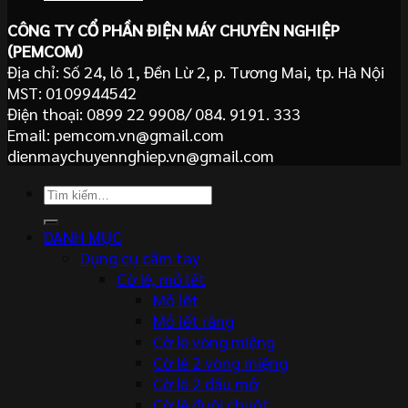
CÔNG TY CỔ PHẦN ĐIỆN MÁY CHUYÊN NGHIỆP
(PEMCOM)
Địa chỉ: Số 24, lô 1, Đền Lừ 2, p. Tương Mai, tp. Hà Nội
MST: 0109944542
Điện thoại: 0899 22 9908/ 084. 9191. 333
Email: pemcom.vn@gmail.com
dienmaychuyennghiep.vn@gmail.com
Tìm
kiếm:
DANH MỤC
Dụng cụ cầm tay
Cờ lê, mỏ lết
Mỏ lết
Mỏ lết răng
Cờ lê vòng miệng
Cờ lê 2 vòng miệng
Cờ lê 2 đầu mở
Cờ lê đuôi chuột