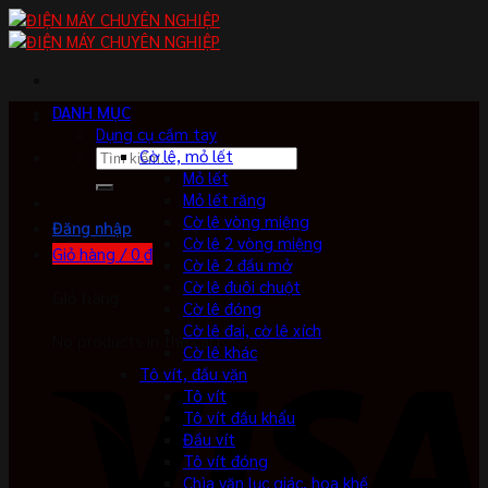
Skip
to
content
DANH MỤC
Dụng cụ cầm tay
Tìm
Cờ lê, mỏ lết
kiếm:
Mỏ lết
Mỏ lết răng
Cờ lê vòng miệng
Đăng nhập
Cờ lê 2 vòng miệng
Giỏ hàng /
0
₫
Cờ lê 2 đầu mở
Cờ lê đuôi chuột
Giỏ hàng
Cờ lê đóng
Cờ lê đai, cờ lê xích
No products in the cart.
Cờ lê khác
Tô vít, đầu vặn
Tô vít
Tô vít đầu khẩu
Đầu vít
Tô vít đóng
Chìa vặn lục giác, hoa khế