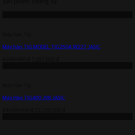
Sản phẩm tương tự
-8%
Máy hàn Tig
Máy hàn TIG MODEL TIG250A W227 JASIC
Giá
Giá
8.040.000
₫
7.397.000
₫
gốc
hiện
-8%
là:
tại
8.040.000 ₫.
là:
Máy hàn Tig
7.397.000 ₫.
Máy Hàn TIG400 J98 JASIC
Giá
Giá
24.030.000
₫
22.108.000
₫
gốc
hiện
-2%
là:
tại
24.030.000 ₫.
là: