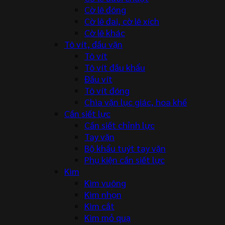
Cờ lê đóng
Cờ lê đai, cờ lê xích
Cờ lê khác
Tô vít, đầu vặn
Tô vít
Tô vít đầu khẩu
Đầu vít
Tô vít đóng
Chìa vặn lục giác, hoa khế
Cần siết lực
Cần siết chỉnh lực
Tay vặn
Bộ khẩu tuýt tay vặn
Phụ kiện cần siết lực
Kìm
Kìm vuông
Kìm nhọn
Kìm cắt
Kìm mỏ quạ