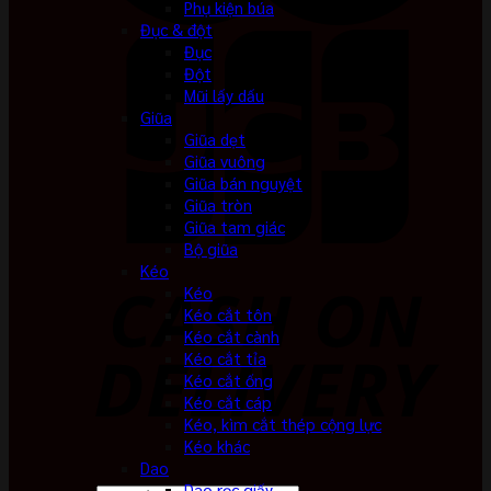
Phụ kiện búa
Đục & đột
Đục
Đột
Mũi lấy dấu
Giũa
Giũa dẹt
Giũa vuông
Giũa bán nguyệt
Giũa tròn
Giũa tam giác
Bộ giũa
Kéo
Kéo
Kéo cắt tôn
Kéo cắt cành
Kéo cắt tỉa
Kéo cắt ống
Kéo cắt cáp
Kéo, kìm cắt thép cộng lực
Kéo khác
Dao
Dao rọc giấy