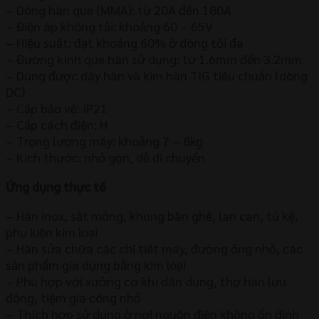
– Dòng hàn que (MMA): từ 20A đến 180A
– Điện áp không tải: khoảng 60 – 65V
– Hiệu suất: đạt khoảng 60% ở dòng tối đa
– Đường kính que hàn sử dụng: từ 1.6mm đến 3.2mm
– Dùng được dây hàn và kim hàn TIG tiêu chuẩn (dòng
DC)
– Cấp bảo vệ: IP21
– Cấp cách điện: H
– Trọng lượng máy: khoảng 7 – 8kg
– Kích thước: nhỏ gọn, dễ di chuyển
Ứng dụng thực tế
– Hàn inox, sắt mỏng, khung bàn ghế, lan can, tủ kệ,
phụ kiện kim loại
– Hàn sửa chữa các chi tiết máy, đường ống nhỏ, các
sản phẩm gia dụng bằng kim loại
– Phù hợp với xưởng cơ khí dân dụng, thợ hàn lưu
động, tiệm gia công nhỏ
– Thích hợp sử dụng ở nơi nguồn điện không ổn định