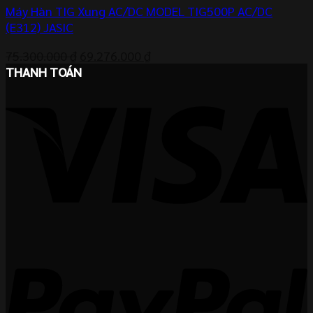
Máy Hàn TIG Xung AC/DC MODEL TIG500P AC/DC
(E312) JASIC
Giá
Giá
75.300.000
₫
69.276.000
₫
gốc
hiện
THANH TOÁN
là:
tại
75.300.000 ₫.
là:
69.276.000 ₫.