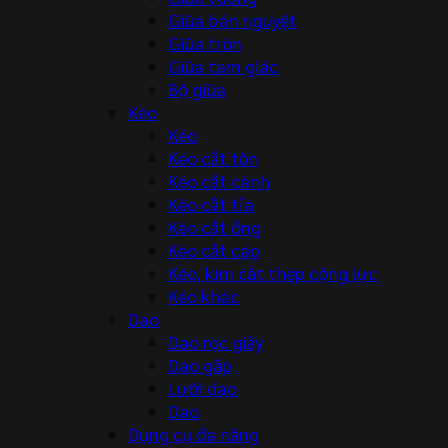
Giũa bán nguyệt
Giũa tròn
Giũa tam giác
Bộ giũa
Kéo
Kéo
Kéo cắt tôn
Kéo cắt cành
Kéo cắt tỉa
Kéo cắt ống
Kéo cắt cáp
Kéo, kìm cắt thép cộng lực
Kéo khác
Dao
Dao rọc giấy
Dao gấp
Lưỡi dao
Dao
Dụng cụ đa năng