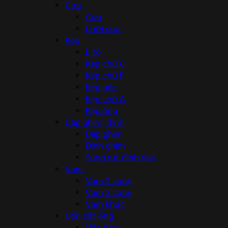
Cưa
Cưa
Lưỡi cưa
Kẹp
Ê tô
Kẹp chữ C
Kẹp chữ F
Kẹp góc
Kẹp chữ A
Kẹp ống
Dập ghim, đinh
Dập ghim
Đinh ghim
Súng rút đinh rive
Vam
Vam 2 càng
Vam 3 càng
Vam khác
Uốn cắt ống
Uốn ống