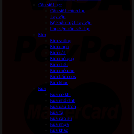
Cần siết lực
Cần siết chỉnh lực
Tay vặn
Bộ khẩu tuýt tay vặn
Phụ kiện cần siết lực
Kìm
Kìm vuông
Kìm nhọn
Kìm cắt
Kìm mỏ quạ
Kìm chết
Kìm mở phe
Kìm bấm cos
Kìm khác
Búa
Búa cơ khí
Búa nhổ đinh
Búa đầu tròn
Búa tạ
Búa cao su
Búa nhựa
Búa khác