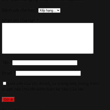
Đánh giá của bạn
*
Nhận xét của bạn
*
Tên
*
Email
*
Lưu tên của tôi, email, và trang web trong trình
duyệt này cho lần bình luận kế tiếp của tôi.