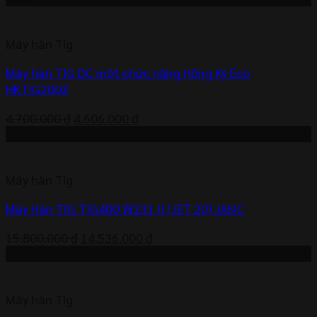
là:
tại
5.000.000 ₫.
là:
Máy hàn Tig
4.900.000 ₫.
Máy hàn TIG DC một chức năng Hồng Ký Eco
HKTIG200Z
Giá
Giá
4.700.000
₫
4.606.000
₫
gốc
hiện
-8%
là:
tại
4.700.000 ₫.
là:
Máy hàn Tig
4.606.000 ₫.
Máy Hàn TIG TIG400 W231 II (JET 20) JASIC
Giá
Giá
15.800.000
₫
14.536.000
₫
gốc
hiện
-8%
là:
tại
15.800.000 ₫.
là:
Máy hàn Tig
14.536.000 ₫.