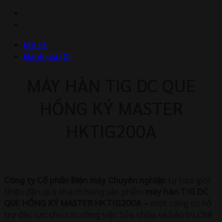
DC
que
Hồng
Ký
Mô tả
Master
Đánh giá (0)
HKTIG200A
số
MÁY HÀN TIG DC QUE
lượng
HỒNG KÝ MASTER
HKTIG200A
Công ty Cổ phần Điện máy Chuyên nghiệp
tự hào giới
thiệu đến quý khách hàng sản phẩm
máy hàn TIG DC
QUE HỒNG KÝ MASTER HKTIG200A –
một công cụ hỗ
trợ đắc lực cho các công việc Sửa chữa và bảo trì,Chế