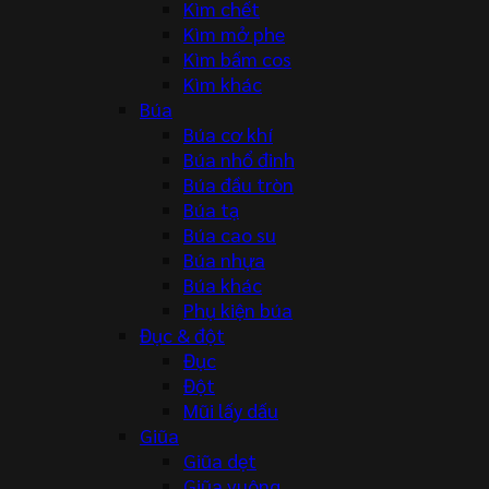
Kìm chết
Kìm mở phe
Kìm bấm cos
Kìm khác
Búa
Búa cơ khí
Búa nhổ đinh
Búa đầu tròn
Búa tạ
Búa cao su
Búa nhựa
Búa khác
Phụ kiện búa
Đục & đột
Đục
Đột
Mũi lấy dấu
Giũa
Giũa dẹt
Giũa vuông