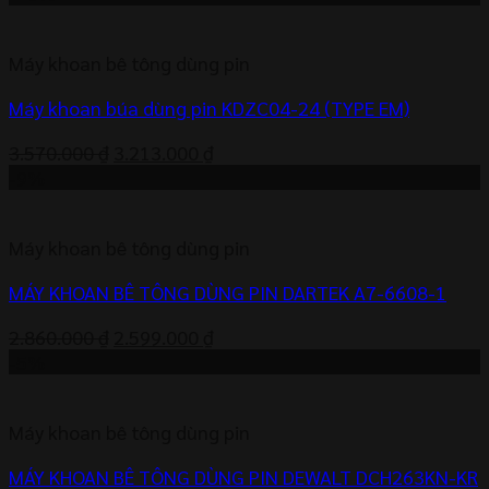
là:
tại
3.950.000 ₫.
là:
Máy khoan bê tông dùng pin
3.755.000 ₫.
Máy khoan búa dùng pin KDZC04-24 (TYPE EM)
Giá
Giá
3.570.000
₫
3.213.000
₫
gốc
hiện
-9%
là:
tại
3.570.000 ₫.
là:
Máy khoan bê tông dùng pin
3.213.000 ₫.
MÁY KHOAN BÊ TÔNG DÙNG PIN DARTEK A7-6608-1
Giá
Giá
2.860.000
₫
2.599.000
₫
gốc
hiện
-5%
là:
tại
2.860.000 ₫.
là:
Máy khoan bê tông dùng pin
2.599.000 ₫.
MÁY KHOAN BÊ TÔNG DÙNG PIN DEWALT DCH263KN-KR