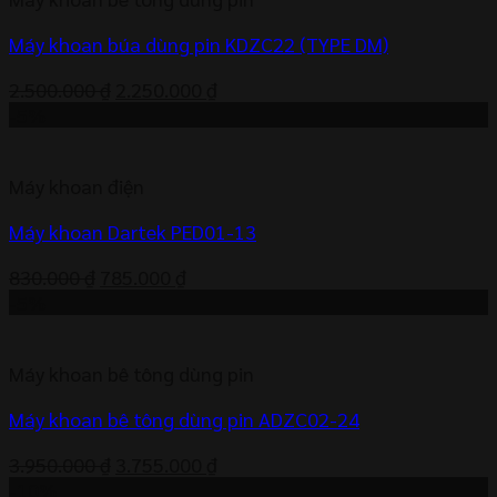
3.719.000 ₫.
Máy khoan búa dùng pin KDZC22 (TYPE DM)
Giá
Giá
2.500.000
₫
2.250.000
₫
gốc
hiện
-5%
là:
tại
2.500.000 ₫.
là:
Máy khoan điện
2.250.000 ₫.
Máy khoan Dartek PED01-13
Giá
Giá
830.000
₫
785.000
₫
gốc
hiện
-5%
là:
tại
830.000 ₫.
là:
Máy khoan bê tông dùng pin
785.000 ₫.
Máy khoan bê tông dùng pin ADZC02-24
Giá
Giá
3.950.000
₫
3.755.000
₫
gốc
hiện
-10%