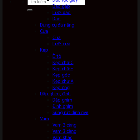
Tìm
Dao gấp
kiếm:
Lưỡi dao
Dao
Dụng cụ đa năng
Cưa
Cưa
Lưỡi cưa
Kẹp
Ê tô
Kẹp chữ C
Kẹp chữ F
Kẹp góc
Kẹp chữ A
Kẹp ống
Dập ghim, đinh
Dập ghim
Đinh ghim
Súng rút đinh rive
Vam
Vam 2 càng
Vam 3 càng
Vam khác