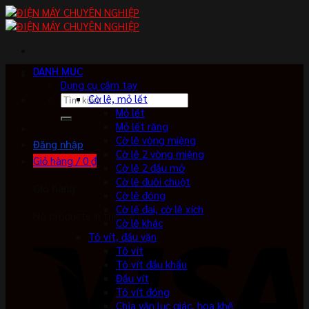
Skip
to
content
DANH MỤC
Dụng cụ cầm tay
Tìm
Cờ lê, mỏ lết
kiếm:
Mỏ lết
Mỏ lết răng
Cờ lê vòng miệng
Đăng nhập
Cờ lê 2 vòng miệng
Giỏ hàng /
0
₫
Cờ lê 2 đầu mở
Cờ lê đuôi chuột
Giỏ hàng
Cờ lê đóng
Cờ lê đai, cờ lê xích
No products in the cart.
Cờ lê khác
Tô vít, đầu vặn
Tô vít
Tô vít đầu khẩu
Đầu vít
Tô vít đóng
Chìa vặn lục giác, hoa khế