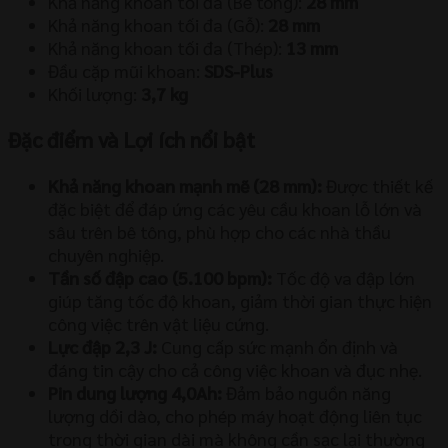
Khả năng khoan tối đa (Bê tông):
28
mm
Khả năng khoan tối đa (Gỗ):
28
mm
Khả năng khoan tối đa (Thép):
13
mm
Đầu cặp mũi khoan:
SDS-Plus
Khối lượng:
3
,
7
kg
Đặc điểm và Lợi ích nổi bật
Khả năng khoan mạnh mẽ (
28
mm
):
Được thiết kế
đặc biệt để đáp ứng các yêu cầu khoan lỗ lớn và
sâu trên bê tông, phù hợp cho các nhà thầu
chuyên nghiệp.
Tần số đập cao (
5.100
bpm
):
Tốc độ va đập lớn
giúp tăng tốc độ khoan, giảm thời gian thực hiện
công việc trên vật liệu cứng.
Lực đập
2
,
3
J
:
Cung cấp sức mạnh ổn định và
đáng tin cậy cho cả công việc khoan và đục nhẹ.
Pin dung lượng
4
,
0
Ah
:
Đảm bảo nguồn năng
lượng dồi dào, cho phép máy hoạt động liên tục
trong thời gian dài mà không cần sạc lại thường