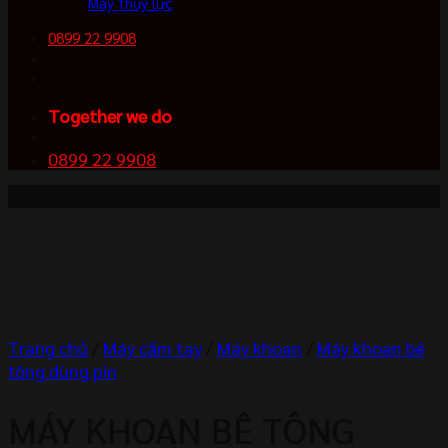
Máy thủy lực
0899 22 9908
Together we do
0899 22 9908
-8%
Trang chủ
/
Máy cầm tay
/
Máy khoan
/
Máy khoan bê
tông dùng pin
MÁY KHOAN BÊ TÔNG