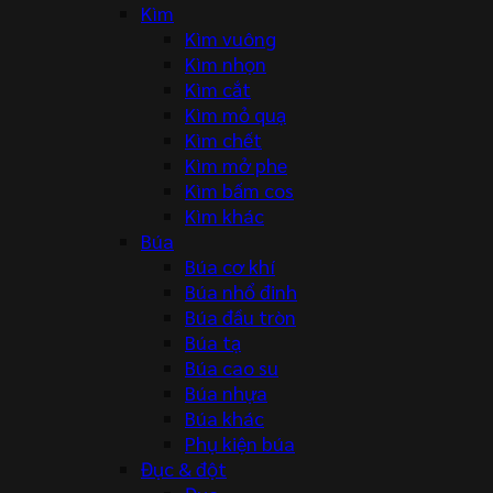
Kìm
Kìm vuông
Kìm nhọn
Kìm cắt
Kìm mỏ quạ
Kìm chết
Kìm mở phe
Kìm bấm cos
Kìm khác
Búa
Búa cơ khí
Búa nhổ đinh
Búa đầu tròn
Búa tạ
Búa cao su
Búa nhựa
Búa khác
Phụ kiện búa
Đục & đột