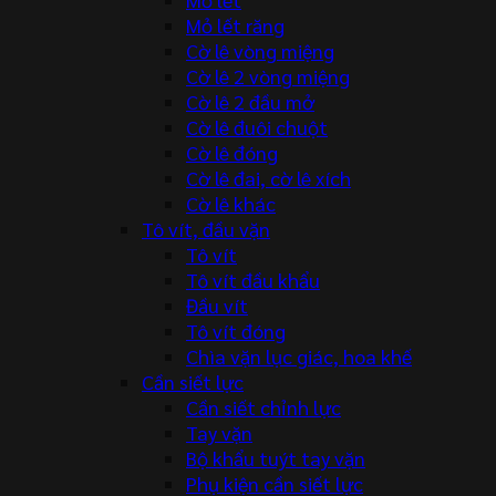
Mỏ lết răng
Cờ lê vòng miệng
Cờ lê 2 vòng miệng
Cờ lê 2 đầu mở
Cờ lê đuôi chuột
Cờ lê đóng
Cờ lê đai, cờ lê xích
Cờ lê khác
Tô vít, đầu vặn
Tô vít
Tô vít đầu khẩu
Đầu vít
Tô vít đóng
Chìa vặn lục giác, hoa khế
Cần siết lực
Cần siết chỉnh lực
Tay vặn
Bộ khẩu tuýt tay vặn
Phụ kiện cần siết lực