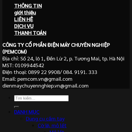
THÔNG TIN
giới thiệu
LIÊN HỆ
DỊCH VỤ
THANH TOÁN
CÔNG TY CỔ PHẦN ĐIỆN MÁY CHUYÊN NGHIỆP
(PEMCOM)
Địa chỉ: Số 24, lô 1, Đền Lừ 2, p. Tương Mai, tp. Hà Nội
MST: 0109944542
Điện thoại: 0899 22 9908/ 084. 9191. 333
Email: pemcom.vn@gmail.com
dienmaychuyennghiep.vn@gmail.com
Tìm
kiếm:
DANH MỤC
Dụng cụ cầm tay
Cờ lê, mỏ lết
Mỏ lết