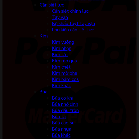
Cần siết lực
Cần siết chỉnh lực
Tay vặn
Bộ khẩu tuýt tay vặn
Phụ kiện cần siết lực
Kìm
Kìm vuông
Kìm nhọn
Kìm cắt
Kìm mỏ quạ
Kìm chết
Kìm mở phe
Kìm bấm cos
Kìm khác
Búa
Búa cơ khí
Búa nhổ đinh
Búa đầu tròn
Búa tạ
Búa cao su
Búa nhựa
Búa khác