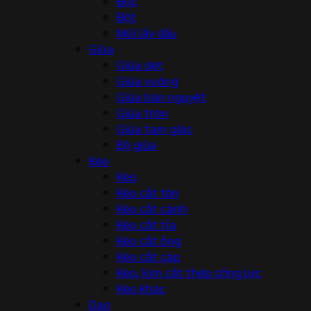
Đục
Đột
Mũi lấy dấu
Giũa
Giũa dẹt
Giũa vuông
Giũa bán nguyệt
Giũa tròn
Giũa tam giác
Bộ giũa
Kéo
Kéo
Kéo cắt tôn
Kéo cắt cành
Kéo cắt tỉa
Kéo cắt ống
Kéo cắt cáp
Kéo, kìm cắt thép cộng lực
Kéo khác
Dao