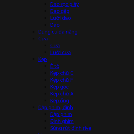
Dao rọc giấy
Dao gấp
Lưỡi dao
Dao
Dụng cụ đa năng
Cưa
Cưa
Lưỡi cưa
Kẹp
Ê tô
Kẹp chữ C
Kẹp chữ F
Kẹp góc
Kẹp chữ A
Kẹp ống
Dập ghim, đinh
Dập ghim
Đinh ghim
Súng rút đinh rive