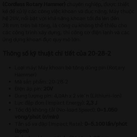
(Cordless Rotary Hammer)
chuyên nghiệp, được thiết
kế để xử lý các công việc khoan và đục nặng. Máy thuộc
hệ
20
V
, nổi bật với khả năng khoan tối đa lên đến
28
mm
trên bê tông, là công cụ không thể thiếu cho
các công trình xây dựng, thi công cơ điện lạnh và các
ứng dụng khoan đục quy mô lớn.
Thông số kỹ thuật chi tiết của 20-28-2
Loại máy: Máy khoan bê tông dùng pin (Rotary
Hammer)
Mã sản phẩm: 20-28-2
Điện áp pin:
20
V
Dung lượng pin:
4
,
0
Ah x 2 vi
e
ˆ
n
(Lithium-ion)
Lực đập đơn (Impact Energy):
2
,
3
J
Tốc độ không tải (No-load Speed):
0
−
1.050
vòng/phút (r/min)
Tần số va đập (Impact Rate):
0
−
5.100
lần/phút
(bpm)