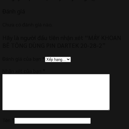
Đánh giá
Chưa có đánh giá nào.
Hãy là người đầu tiên nhận xét “MÁY KHOAN
BÊ TÔNG DÙNG PIN DARTEK 20-28-2”
Đánh giá của bạn
*
Nhận xét của bạn
*
Tên
*