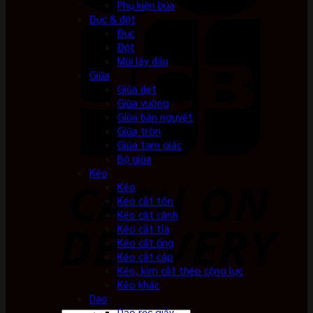
Phụ kiện búa
Đục & đột
Đục
Đột
Mũi lấy dấu
Giũa
Giũa dẹt
Giũa vuông
Giũa bán nguyệt
Giũa tròn
Giũa tam giác
Bộ giũa
Kéo
Kéo
Kéo cắt tôn
Kéo cắt cành
Kéo cắt tỉa
Kéo cắt ống
Kéo cắt cáp
Kéo, kìm cắt thép cộng lực
Kéo khác
Dao
Dao rọc giấy