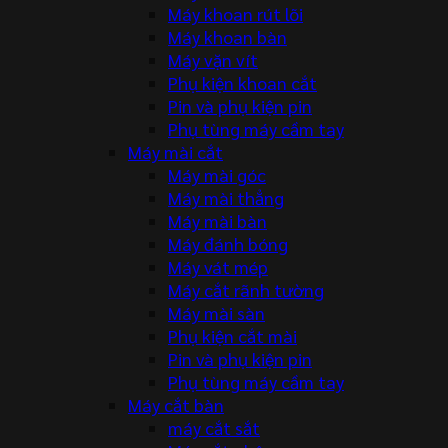
Máy khoan rút lõi
Máy khoan bàn
Máy vặn vít
Phụ kiện khoan cắt
Pin và phụ kiện pin
Phụ tùng máy cầm tay
Máy mài cắt
Máy mài góc
Máy mài thẳng
Máy mài bàn
Máy đánh bóng
Máy vát mép
Máy cắt rãnh tường
Máy mài sàn
Phụ kiện cắt mài
Pin và phụ kiện pin
Phụ tùng máy cầm tay
Máy cắt bàn
máy cắt sắt