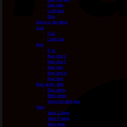
Dao gấp
Lưỡi dao
Dao
Dụng cụ đa năng
Cưa
Cưa
Lưỡi cưa
Kẹp
Ê tô
Kẹp chữ C
Kẹp chữ F
Kẹp góc
Kẹp chữ A
Kẹp ống
Dập ghim, đinh
Dập ghim
Đinh ghim
Súng rút đinh rive
Vam
Vam 2 càng
Vam 3 càng
Vam khác