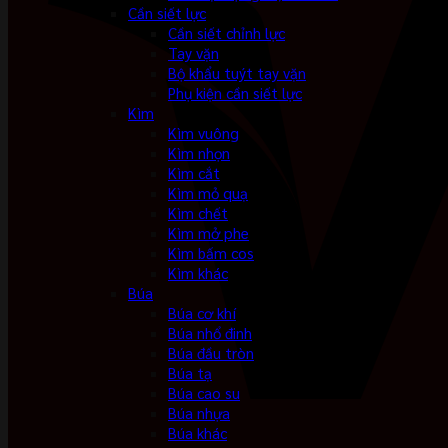
Cần siết lực
Cần siết chỉnh lực
Tay vặn
Bộ khẩu tuýt tay vặn
Phụ kiện cần siết lực
Kìm
Kìm vuông
Kìm nhọn
Kìm cắt
Kìm mỏ quạ
Kìm chết
Kìm mở phe
Kìm bấm cos
Kìm khác
Búa
Búa cơ khí
Búa nhổ đinh
Búa đầu tròn
Búa tạ
Búa cao su
Búa nhựa
Búa khác