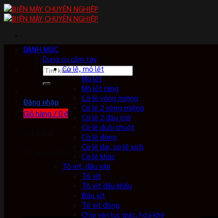
Skip
to
content
DANH MỤC
Dụng cụ cầm tay
Cờ lê, mỏ lết
Tìm
Mỏ lết
kiếm:
Mỏ lết răng
Cờ lê vòng miệng
Đăng nhập
Cờ lê 2 vòng miệng
Giỏ hàng /
0
₫
Cờ lê 2 đầu mở
Cờ lê đuôi chuột
Giỏ hàng
Cờ lê đóng
Cờ lê đai, cờ lê xích
No products in the cart.
Cờ lê khác
Tô vít, đầu vặn
Tô vít
Tô vít đầu khẩu
Đầu vít
Tô vít đóng
Chìa vặn lục giác, hoa khế