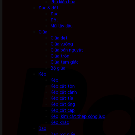
Phụ kiện búa
Đục & đột
Đục
Đột
Mũi lấy dấu
Giũa
Giũa dẹt
Giũa vuông
Giũa bán nguyệt
Giũa tròn
Giũa tam giác
Bộ giũa
Kéo
Kéo
Kéo cắt tôn
Kéo cắt cành
Kéo cắt tỉa
Kéo cắt ống
Kéo cắt cáp
Kéo, kìm cắt thép cộng lực
Kéo khác
Dao
Dao rọc giấy