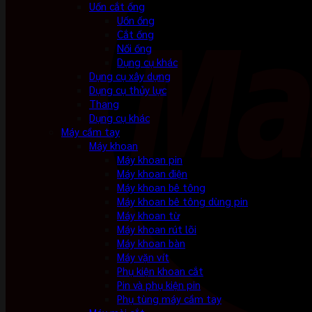
Uốn cắt ống
Uốn ống
Cắt ống
Nối ống
Dụng cụ khác
Dụng cụ xây dựng
Dụng cụ thủy lực
Thang
Dụng cụ khác
Máy cầm tay
Máy khoan
Máy khoan pin
Máy khoan điện
Máy khoan bê tông
Máy khoan bê tông dùng pin
Máy khoan từ
Máy khoan rút lõi
Máy khoan bàn
Máy vặn vít
Phụ kiện khoan cắt
Pin và phụ kiện pin
Phụ tùng máy cầm tay