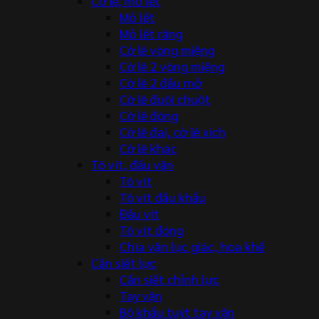
Cờ lê, mỏ lết
Mỏ lết
Mỏ lết răng
Cờ lê vòng miệng
Cờ lê 2 vòng miệng
Cờ lê 2 đầu mở
Cờ lê đuôi chuột
Cờ lê đóng
Cờ lê đai, cờ lê xích
Cờ lê khác
Tô vít, đầu vặn
Tô vít
Tô vít đầu khẩu
Đầu vít
Tô vít đóng
Chìa vặn lục giác, hoa khế
Cần siết lực
Cần siết chỉnh lực
Tay vặn
Bộ khẩu tuýt tay vặn