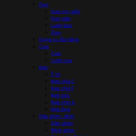
Dao
Dao rọc giấy
Dao gấp
Lưỡi dao
Dao
Dụng cụ đa năng
Cưa
Cưa
Lưỡi cưa
Kẹp
Ê tô
Kẹp chữ C
Kẹp chữ F
Kẹp góc
Kẹp chữ A
Kẹp ống
Dập ghim, đinh
Dập ghim
Đinh ghim