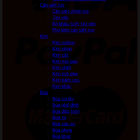
Cần siết lực
Cần siết chỉnh lực
Tay vặn
Bộ khẩu tuýt tay vặn
Phụ kiện cần siết lực
Kìm
Kìm vuông
Kìm nhọn
Kìm cắt
Kìm mỏ quạ
Kìm chết
Kìm mở phe
Kìm bấm cos
Kìm khác
Búa
Búa cơ khí
Búa nhổ đinh
Búa đầu tròn
Búa tạ
Búa cao su
Búa nhựa
Búa khác