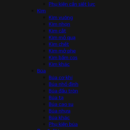
Phụ kiện cần siết lực
Kìm
Kìm vuông
Kìm nhọn
Kìm cắt
Kìm mỏ quạ
Kìm chết
Kìm mở phe
Kìm bấm cos
Kìm khác
Búa
Búa cơ khí
Búa nhổ đinh
Búa đầu tròn
Búa tạ
Búa cao su
Búa nhựa
Búa khác
Phụ kiện búa