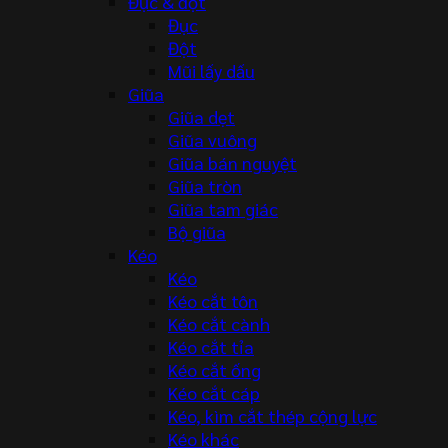
Đục & đột
Đục
Đột
Mũi lấy dấu
Giũa
Giũa dẹt
Giũa vuông
Giũa bán nguyệt
Giũa tròn
Giũa tam giác
Bộ giũa
Kéo
Kéo
Kéo cắt tôn
Kéo cắt cành
Kéo cắt tỉa
Kéo cắt ống
Kéo cắt cáp
Kéo, kìm cắt thép cộng lực
Kéo khác