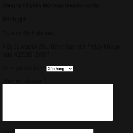
Công ty Cổ phần Điện máy Chuyên nghiệp
Đánh giá
Chưa có đánh giá nào.
Hãy là người đầu tiên nhận xét “Máy khoan
búa KZC05-26B”
Đánh giá của bạn
*
Nhận xét của bạn
*
Tên
*