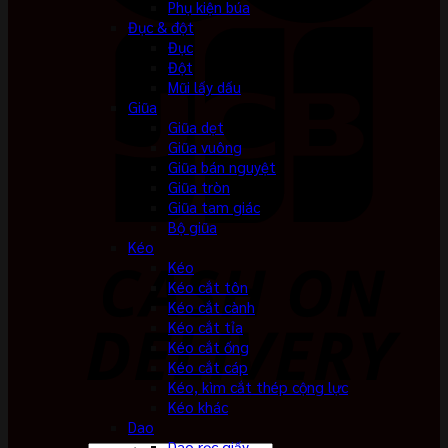
Phụ kiện búa
Đục & đột
Đục
Đột
Mũi lấy dấu
Giũa
Giũa dẹt
Giũa vuông
Giũa bán nguyệt
Giũa tròn
Giũa tam giác
Bộ giũa
Kéo
Kéo
Kéo cắt tôn
Kéo cắt cành
Kéo cắt tỉa
Kéo cắt ống
Kéo cắt cáp
Kéo, kìm cắt thép cộng lực
Kéo khác
Dao
Dao rọc giấy