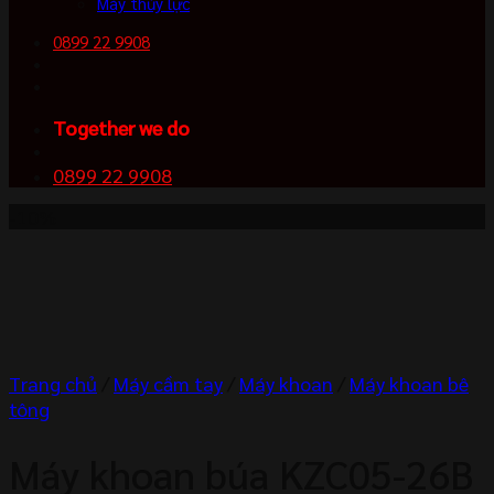
Máy thủy lực
0899 22 9908
Together we do
0899 22 9908
-10%
Trang chủ
/
Máy cầm tay
/
Máy khoan
/
Máy khoan bê
tông
Máy khoan búa KZC05-26B