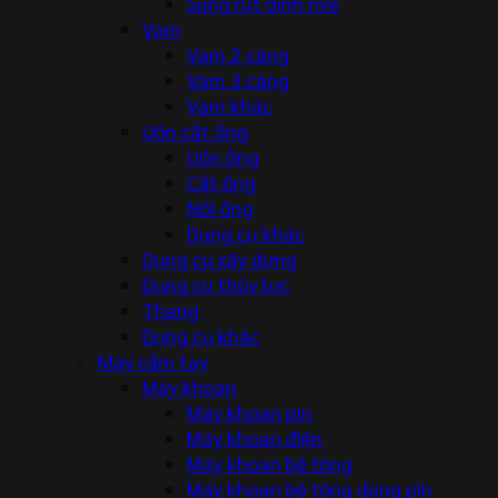
Súng rút đinh rive
Vam
Vam 2 càng
Vam 3 càng
Vam khác
Uốn cắt ống
Uốn ống
Cắt ống
Nối ống
Dụng cụ khác
Dụng cụ xây dựng
Dụng cụ thủy lực
Thang
Dụng cụ khác
Máy cầm tay
Máy khoan
Máy khoan pin
Máy khoan điện
Máy khoan bê tông
Máy khoan bê tông dùng pin