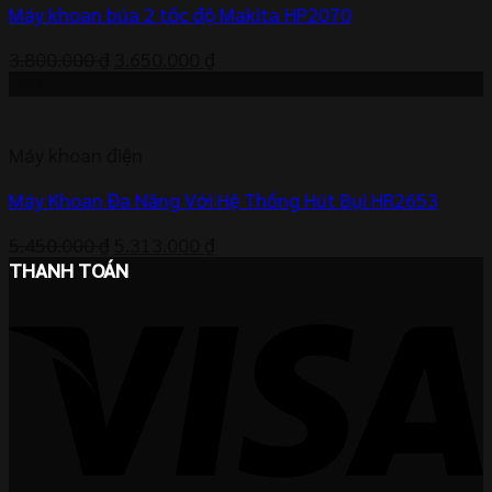
Máy khoan búa 2 tốc độ Makita HP2070
Giá
Giá
3.800.000
₫
3.650.000
₫
gốc
hiện
-3%
là:
tại
3.800.000 ₫.
là:
Máy khoan điện
3.650.000 ₫.
Máy Khoan Đa Năng Với Hệ Thống Hút Bụi HR2653
Giá
Giá
5.450.000
₫
5.313.000
₫
gốc
hiện
THANH TOÁN
là:
tại
5.450.000 ₫.
là:
5.313.000 ₫.