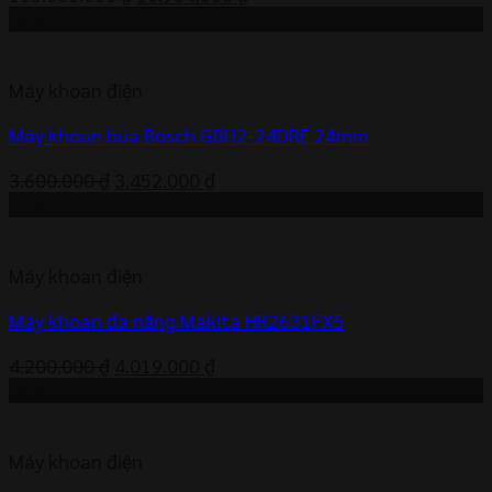
gốc
hiện
-4%
là:
tại
115.000.000 ₫.
là:
Máy khoan điện
10.934.000 ₫.
Máy khoan búa Bosch GBH2-24DRE 24mm
Giá
Giá
3.600.000
₫
3.452.000
₫
gốc
hiện
-4%
là:
tại
3.600.000 ₫.
là:
Máy khoan điện
3.452.000 ₫.
Máy khoan đa năng Makita HR2631FX5
Giá
Giá
4.200.000
₫
4.019.000
₫
gốc
hiện
-4%
là:
tại
4.200.000 ₫.
là:
Máy khoan điện
4.019.000 ₫.