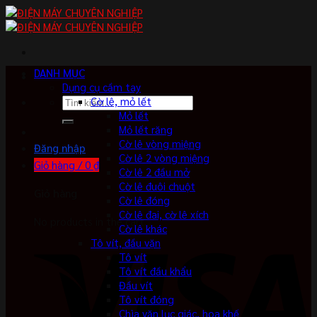
Skip
to
content
DANH MỤC
Dụng cụ cầm tay
Tìm
Cờ lê, mỏ lết
kiếm:
Mỏ lết
Mỏ lết răng
Cờ lê vòng miệng
Đăng nhập
Cờ lê 2 vòng miệng
Giỏ hàng /
0
₫
Cờ lê 2 đầu mở
Cờ lê đuôi chuột
Giỏ hàng
Cờ lê đóng
Cờ lê đai, cờ lê xích
No products in the cart.
Cờ lê khác
Tô vít, đầu vặn
Tô vít
Tô vít đầu khẩu
Đầu vít
Tô vít đóng
Chìa vặn lục giác, hoa khế