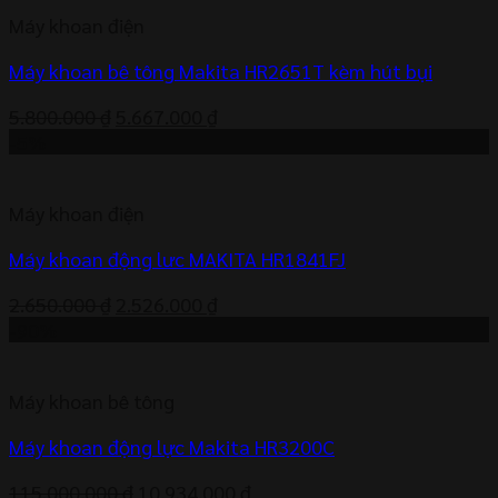
3.700.000 ₫.
là:
Máy khoan điện
3.573.000 ₫.
Máy khoan bê tông Makita HR2651T kèm hút bụi
Giá
Giá
5.800.000
₫
5.667.000
₫
gốc
hiện
-5%
là:
tại
5.800.000 ₫.
là:
Máy khoan điện
5.667.000 ₫.
Máy khoan động lưc MAKITA HR1841FJ
Giá
Giá
2.650.000
₫
2.526.000
₫
gốc
hiện
-90%
là:
tại
2.650.000 ₫.
là:
Máy khoan bê tông
2.526.000 ₫.
Máy khoan động lực Makita HR3200C
Giá
Giá
115.000.000
₫
10.934.000
₫