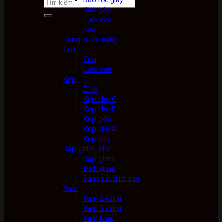
Tìm
Dao gấp
kiếm:
Lưỡi dao
Dao
Dụng cụ đa năng
Cưa
Cưa
Lưỡi cưa
Kẹp
Ê tô
Kẹp chữ C
Kẹp chữ F
Kẹp góc
Kẹp chữ A
Kẹp ống
Dập ghim, đinh
Dập ghim
Đinh ghim
Súng rút đinh rive
Vam
Vam 2 càng
Vam 3 càng
Vam khác