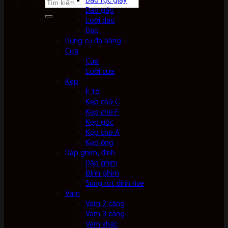
Tìm
Dao gấp
kiếm:
Lưỡi dao
Dao
Dụng cụ đa năng
Cưa
Cưa
Lưỡi cưa
Kẹp
Ê tô
Kẹp chữ C
Kẹp chữ F
Kẹp góc
Kẹp chữ A
Kẹp ống
Dập ghim, đinh
Dập ghim
Đinh ghim
Súng rút đinh rive
Vam
Vam 2 càng
Vam 3 càng
Vam khác