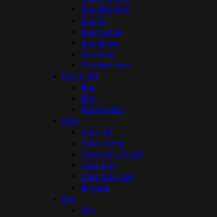
Búa đầu tròn
Búa tạ
Búa cao su
Búa nhựa
Búa khác
Phụ kiện búa
Đục & đột
Đục
Đột
Mũi lấy dấu
Giũa
Giũa dẹt
Giũa vuông
Giũa bán nguyệt
Giũa tròn
Giũa tam giác
Bộ giũa
Kéo
Kéo