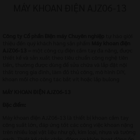
MÁY KHOAN ĐIỆN AJZ06-13
Công ty Cổ phần Điện máy Chuyên nghiệp
tự hào giới
thiệu đến quý khách hàng sản phẩm
Máy khoan điện
AJZ06-13
–
một công cụ điện cầm tay đa năng, được
thiết kế và sản xuất theo tiêu chuẩn công nghệ tiên
tiến, thường được dùng để sửa chữa và lắp đặt nội
thất trong gia đình, làm đồ thủ công, mô hình DIY,
khoan mồi cho công tác bắt vít hoặc lắp bulong
MÁY KHOAN ĐIỆN AJZ06-13
Đặc điểm:
Máy khoan điện AJZ06-13 là thiết bị khoan cầm tay
công suất lớn, đáp ứng tốt các công việc khoan nặng
trên nhiều loại vật liệu như gỗ, kim loại, nhựa và tường
gạch. Thiết kế chắc chắn, động cơ khỏe, hoạt động ổn