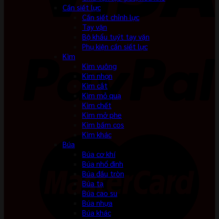
Cần siết lực
Cần siết chỉnh lực
Tay vặn
Bộ khẩu tuýt tay vặn
Phụ kiện cần siết lực
Kìm
Kìm vuông
Kìm nhọn
Kìm cắt
Kìm mỏ quạ
Kìm chết
Kìm mở phe
Kìm bấm cos
Kìm khác
Búa
Búa cơ khí
Búa nhổ đinh
Búa đầu tròn
Búa tạ
Búa cao su
Búa nhựa
Búa khác