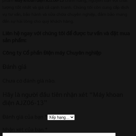
lượng tốt nhất và giá cả cạnh tranh. Chúng tôi còn cung cấp dịch
vụ tư vấn, bảo hành và sửa chữa chuyên nghiệp, đảm bảo mang
đến sự hài lòng cho quý khách hàng.
Liên hệ ngay với chúng tôi để được tư vấn và đặt mua
sản phẩm:
Công ty Cổ phần Điện máy Chuyên nghiệp
Đánh giá
Chưa có đánh giá nào.
Hãy là người đầu tiên nhận xét “Máy khoan
điện AJZ06-13”
Đánh giá của bạn
*
Nhận xét của bạn
*