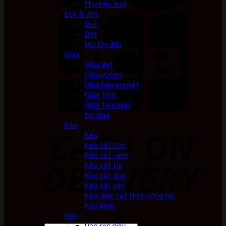
Phụ kiện búa
Đục & đột
Đục
Đột
Mũi lấy dấu
Giũa
Giũa dẹt
Giũa vuông
Giũa bán nguyệt
Giũa tròn
Giũa tam giác
Bộ giũa
Kéo
Kéo
Kéo cắt tôn
Kéo cắt cành
Kéo cắt tỉa
Kéo cắt ống
Kéo cắt cáp
Kéo, kìm cắt thép cộng lực
Kéo khác
Dao
Dao rọc giấy