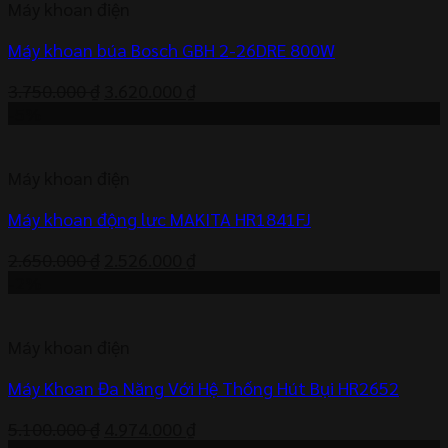
Máy khoan điện
Máy khoan búa Bosch GBH 2-26DRE 800W
Giá
Giá
3.750.000
₫
3.620.000
₫
gốc
hiện
-5%
là:
tại
3.750.000 ₫.
là:
Máy khoan điện
3.620.000 ₫.
Máy khoan động lưc MAKITA HR1841FJ
Giá
Giá
2.650.000
₫
2.526.000
₫
gốc
hiện
-2%
là:
tại
2.650.000 ₫.
là:
Máy khoan điện
2.526.000 ₫.
Máy Khoan Đa Năng Với Hệ Thống Hút Bụi HR2652
Giá
Giá
5.100.000
₫
4.974.000
₫