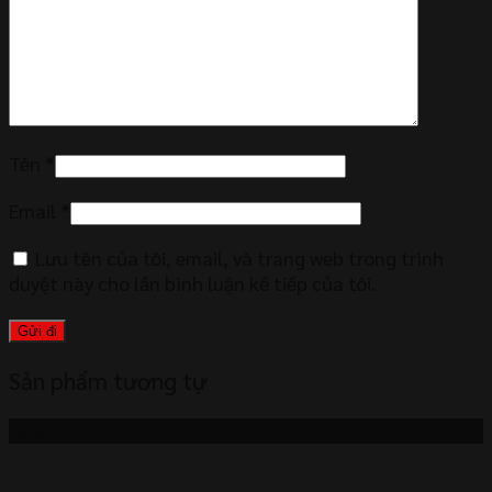
Tên
*
Email
*
Lưu tên của tôi, email, và trang web trong trình
duyệt này cho lần bình luận kế tiếp của tôi.
Sản phẩm tương tự
-3%