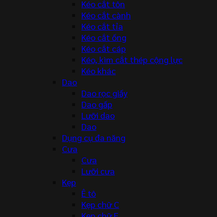
Kéo cắt tôn
Kéo cắt cành
Kéo cắt tỉa
Kéo cắt ống
Kéo cắt cáp
Kéo, kìm cắt thép cộng lực
Kéo khác
Dao
Dao rọc giấy
Dao gấp
Lưỡi dao
Dao
Dụng cụ đa năng
Cưa
Cưa
Lưỡi cưa
Kẹp
Ê tô
Kẹp chữ C
Kẹp chữ F