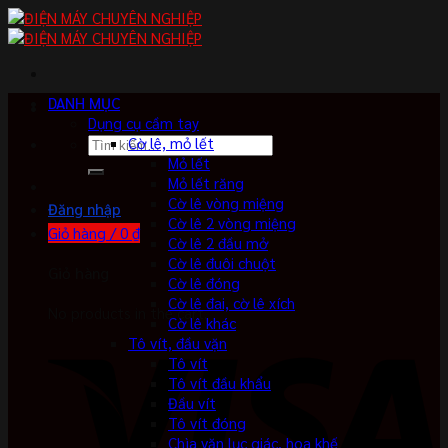
Skip
to
content
DANH MỤC
Dụng cụ cầm tay
Tìm
Cờ lê, mỏ lết
kiếm:
Mỏ lết
Mỏ lết răng
Cờ lê vòng miệng
Đăng nhập
Cờ lê 2 vòng miệng
Giỏ hàng /
0
₫
Cờ lê 2 đầu mở
Cờ lê đuôi chuột
Giỏ hàng
Cờ lê đóng
Cờ lê đai, cờ lê xích
No products in the cart.
Cờ lê khác
Tô vít, đầu vặn
Tô vít
Tô vít đầu khẩu
Đầu vít
Tô vít đóng
Chìa vặn lục giác, hoa khế