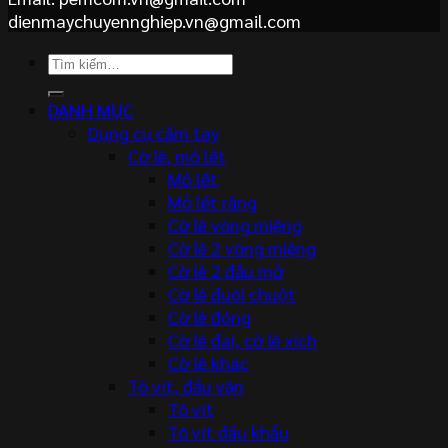
dienmaychuyennghiep.vn@gmail.com
Tìm
kiếm:
DANH MỤC
Dụng cụ cầm tay
Cờ lê, mỏ lết
Mỏ lết
Mỏ lết răng
Cờ lê vòng miệng
Cờ lê 2 vòng miệng
Cờ lê 2 đầu mở
Cờ lê đuôi chuột
Cờ lê đóng
Cờ lê đai, cờ lê xích
Cờ lê khác
Tô vít, đầu vặn
Tô vít
Tô vít đầu khẩu