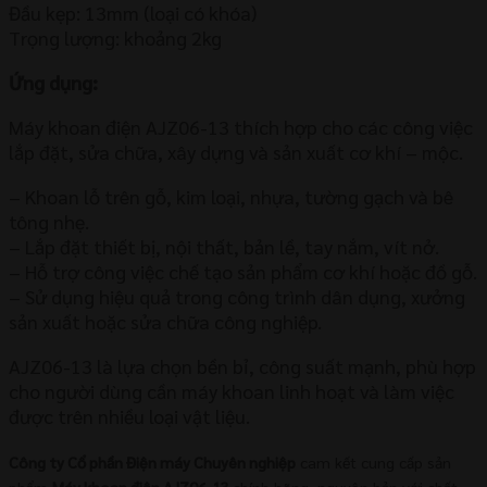
Đầu kẹp: 13mm (loại có khóa)
Trọng lượng: khoảng 2kg
Ứng dụng:
Máy khoan điện AJZ06-13 thích hợp cho các công việc
lắp đặt, sửa chữa, xây dựng và sản xuất cơ khí – mộc.
– Khoan lỗ trên gỗ, kim loại, nhựa, tường gạch và bê
tông nhẹ.
– Lắp đặt thiết bị, nội thất, bản lề, tay nắm, vít nở.
– Hỗ trợ công việc chế tạo sản phẩm cơ khí hoặc đồ gỗ.
– Sử dụng hiệu quả trong công trình dân dụng, xưởng
sản xuất hoặc sửa chữa công nghiệp.
AJZ06-13 là lựa chọn bền bỉ, công suất mạnh, phù hợp
cho người dùng cần máy khoan linh hoạt và làm việc
được trên nhiều loại vật liệu.
Công ty Cổ phần Điện máy Chuyên nghiệp
cam kết cung cấp sản
phẩm
Máy khoan điện AJZ06-13
chính hãng, nguyên bản với chất