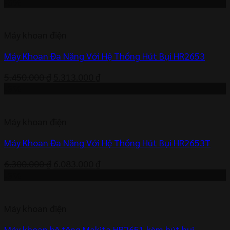
gốc
hiện
-3%
là:
tại
5.100.000 ₫.
là:
Máy khoan điện
4.974.000 ₫.
Máy Khoan Đa Năng Với Hệ Thống Hút Bụi HR2653
Giá
Giá
5.450.000
₫
5.313.000
₫
gốc
hiện
-3%
là:
tại
5.450.000 ₫.
là:
Máy khoan điện
5.313.000 ₫.
Máy Khoan Đa Năng Với Hệ Thống Hút Bụi HR2653T
Giá
Giá
6.300.000
₫
6.083.000
₫
gốc
hiện
-3%
là:
tại
6.300.000 ₫.
là:
Máy khoan điện
6.083.000 ₫.
Máy khoan bê tông Makita HR2651 kèm hút bụi