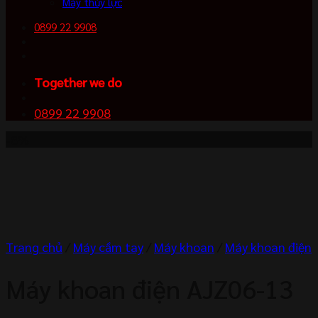
Máy thủy lực
0899 22 9908
Together we do
0899 22 9908
-8%
Trang chủ
/
Máy cầm tay
/
Máy khoan
/
Máy khoan điện
Máy khoan điện AJZ06-13