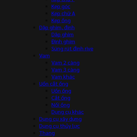
Kẹp góc
Kẹp chữ A
Kẹp ống
Dập ghim, đinh
Dập ghim
Đinh ghim
Súng rút đinh rive
Vam
Vam 2 càng
Vam 3 càng
Vam khác
Uốn cắt ống
Uốn ống
Cắt ống
Nối ống
Dụng cụ khác
Dụng cụ xây dựng
Dụng cụ thủy lực
Thang