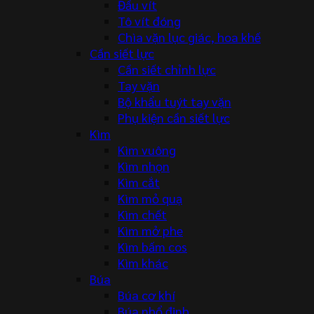
Đầu vít
Tô vít đóng
Chìa vặn lục giác, hoa khế
Cần siết lực
Cần siết chỉnh lực
Tay vặn
Bộ khẩu tuýt tay vặn
Phụ kiện cần siết lực
Kìm
Kìm vuông
Kìm nhọn
Kìm cắt
Kìm mỏ quạ
Kìm chết
Kìm mở phe
Kìm bấm cos
Kìm khác
Búa
Búa cơ khí
Búa nhổ đinh