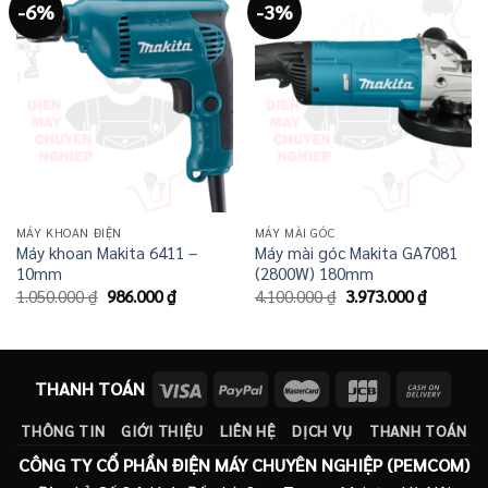
-6%
-3%
MÁY KHOAN ĐIỆN
MÁY MÀI GÓC
Máy khoan Makita 6411 –
Máy mài góc Makita GA7081
10mm
(2800W) 180mm
Giá
Giá
Giá
Giá
1.050.000
₫
986.000
₫
4.100.000
₫
3.973.000
₫
gốc
hiện
gốc
hiện
là:
tại
là:
tại
1.050.000 ₫.
là:
4.100.000 ₫.
là:
986.000 ₫.
3.973.00
THANH TOÁN
THÔNG TIN
GIỚI THIỆU
LIÊN HỆ
DỊCH VỤ
THANH TOÁN
CÔNG TY CỔ PHẦN ĐIỆN MÁY CHUYÊN NGHIỆP (PEMCOM)