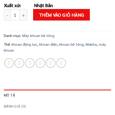
115.000.000 ₫.
là:
Xuất xứ:
Nhật Bản
10.934.
Máy khoan động lực Makita HR3200C số lượng
THÊM VÀO GIỎ HÀNG
Danh mục:
Máy khoan bê tông
Thẻ:
khoan động lực
,
khoan điện
,
khoan bê tông
,
Makita
,
máy
khoan
MÔ TẢ
ĐÁNH GIÁ (0)