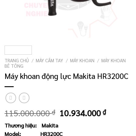
TRANG CHỦ
/
MÁY CẦM TAY
/
MÁY KHOAN
/
MÁY KHOAN
BÊ TÔNG
Máy khoan động lực Makita HR3200C
Giá
Giá
115.000.000
₫
10.934.000
₫
gốc
hiện
Thương hiệu:
Makita
là:
tại
Model:
HR3200C