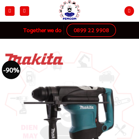
Skip
to
content
0899 22 9908
Together we do
-90%