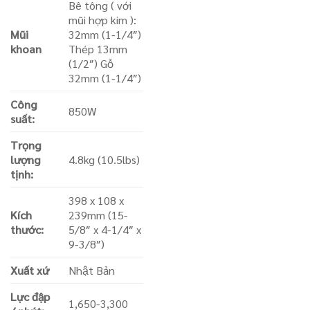
Bê tông ( với
mũi hợp kim ):
Mũi
32mm (1-1/4″)
khoan
Thép 13mm
(1/2″) Gỗ
32mm (1-1/4″)
Công
850W
suất:
Trọng
lượng
4.8kg (10.5lbs)
tịnh:
398 x 108 x
Kích
239mm (15-
thước:
5/8″ x 4-1/4″ x
9-3/8″)
Xuất xứ
Nhật Bản
Lực đập
1,650-3,300