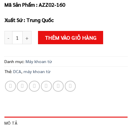
2.480.000 ₫.
là:
Mã Sản Phẩm : AZZ02-160
2.159.000 ₫
Xuất Sứ : Trung Quốc
Máy khoan từ AZZ02-160 số lượng
THÊM VÀO GIỎ HÀNG
Danh mục:
Máy khoan từ
Thẻ:
DCA
,
máy khoan từ
MÔ TẢ