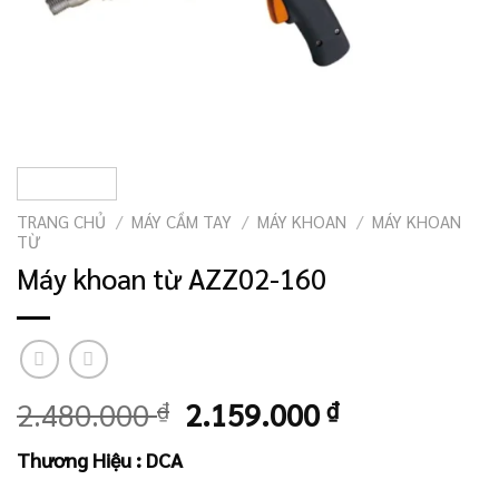
TRANG CHỦ
/
MÁY CẦM TAY
/
MÁY KHOAN
/
MÁY KHOAN
TỪ
Máy khoan từ AZZ02-160
Giá
Giá
2.480.000
₫
2.159.000
₫
gốc
hiện
Thương Hiệu : DCA
là:
tại