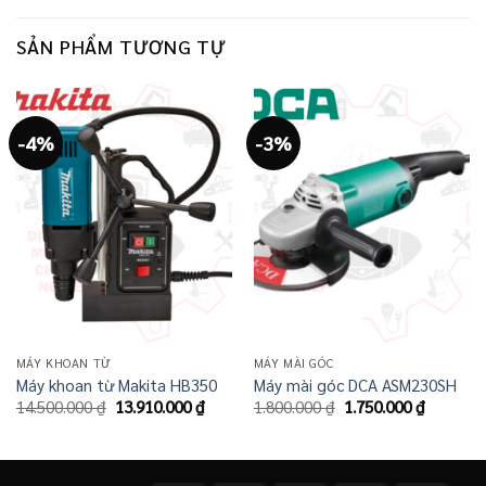
SẢN PHẨM TƯƠNG TỰ
-4%
-3%
MÁY KHOAN TỪ
MÁY MÀI GÓC
Máy khoan từ Makita HB350
Máy mài góc DCA ASM230SH
Giá
Giá
Giá
Giá
14.500.000
₫
13.910.000
₫
1.800.000
₫
1.750.000
₫
gốc
hiện
gốc
hiện
là:
tại
là:
tại
14.500.000 ₫.
là:
1.800.000 ₫.
là:
13.910.000 ₫.
1.750.00