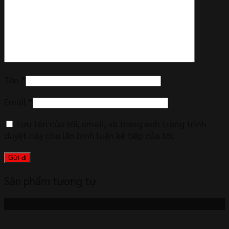
Tên
*
Email
*
Lưu tên của tôi, email, và trang web trong trình
duyệt này cho lần bình luận kế tiếp của tôi.
Sản phẩm tương tự
-5%