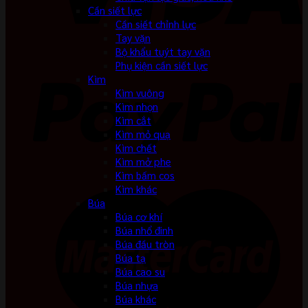
Cần siết lực
Cần siết chỉnh lực
Tay vặn
Bộ khẩu tuýt tay vặn
Phụ kiện cần siết lực
Kìm
Kìm vuông
Kìm nhọn
Kìm cắt
Kìm mỏ quạ
Kìm chết
Kìm mở phe
Kìm bấm cos
Kìm khác
Búa
Búa cơ khí
Búa nhổ đinh
Búa đầu tròn
Búa tạ
Búa cao su
Búa nhựa
Búa khác