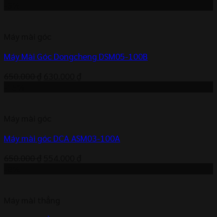
gốc
hiện
-3%
là:
tại
1.100.000 ₫.
là:
Máy mài góc
1.076.000 ₫.
Máy Mài Góc Dongcheng DSM05-100B
Giá
Giá
650.000
₫
630.000
₫
gốc
hiện
-15%
là:
tại
650.000 ₫.
là:
Máy mài góc
630.000 ₫.
Máy mài góc DCA ASM03-100A
Giá
Giá
650.000
₫
554.000
₫
gốc
hiện
-8%
là:
tại
650.000 ₫.
là:
Máy mài thẳng
554.000 ₫.