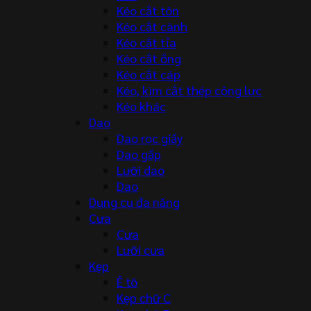
Kéo cắt tôn
Kéo cắt cành
Kéo cắt tỉa
Kéo cắt ống
Kéo cắt cáp
Kéo, kìm cắt thép cộng lực
Kéo khác
Dao
Dao rọc giấy
Dao gấp
Lưỡi dao
Dao
Dụng cụ đa năng
Cưa
Cưa
Lưỡi cưa
Kẹp
Ê tô
Kẹp chữ C