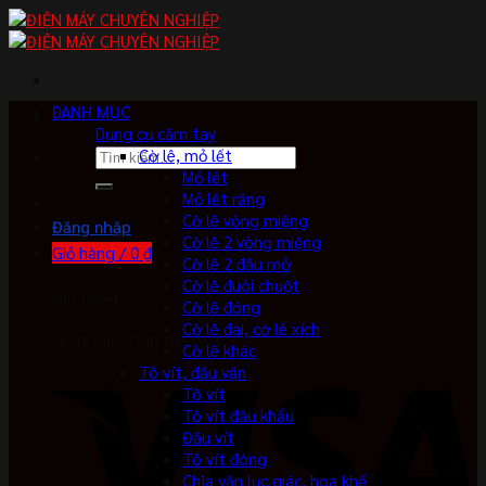
Skip
to
content
DANH MỤC
Dụng cụ cầm tay
Tìm
Cờ lê, mỏ lết
kiếm:
Mỏ lết
Mỏ lết răng
Cờ lê vòng miệng
Đăng nhập
Cờ lê 2 vòng miệng
Giỏ hàng /
0
₫
Cờ lê 2 đầu mở
Cờ lê đuôi chuột
Giỏ hàng
Cờ lê đóng
Cờ lê đai, cờ lê xích
No products in the cart.
Cờ lê khác
Tô vít, đầu vặn
Tô vít
Tô vít đầu khẩu
Đầu vít
Tô vít đóng
Chìa vặn lục giác, hoa khế