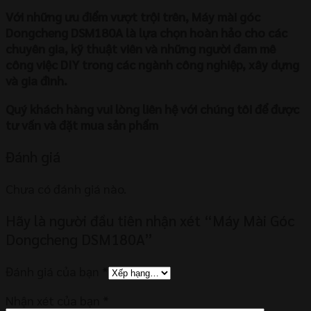
Với những ưu điểm vượt trội trên, Máy mài góc
Dongcheng DSM180A là lựa chọn hoàn hảo cho các
chuyên gia, kỹ thuật viên và những người đam mê
công việc DIY trong các ngành công nghiệp, xây dựng
và gia đình.
Quý khách hàng vui lòng liên hệ với chúng tôi để được
tư vấn và đặt mua sản phẩm
Đánh giá
Chưa có đánh giá nào.
Hãy là người đầu tiên nhận xét “Máy Mài Góc
Dongcheng DSM180A”
Đánh giá của bạn
*
Nhận xét của bạn
*