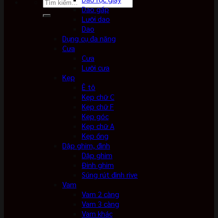
Tìm
Dao gấp
kiếm:
Lưỡi dao
Dao
Dụng cụ đa năng
Cưa
Cưa
Lưỡi cưa
Kẹp
Ê tô
Kẹp chữ C
Kẹp chữ F
Kẹp góc
Kẹp chữ A
Kẹp ống
Dập ghim, đinh
Dập ghim
Đinh ghim
Súng rút đinh rive
Vam
Vam 2 càng
Vam 3 càng
Vam khác