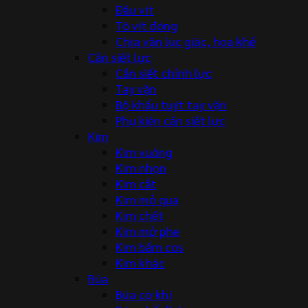
Đầu vít
Tô vít đóng
Chìa vặn lục giác, hoa khế
Cần siết lực
Cần siết chỉnh lực
Tay vặn
Bộ khẩu tuýt tay vặn
Phụ kiện cần siết lực
Kìm
Kìm vuông
Kìm nhọn
Kìm cắt
Kìm mỏ quạ
Kìm chết
Kìm mở phe
Kìm bấm cos
Kìm khác
Búa
Búa cơ khí