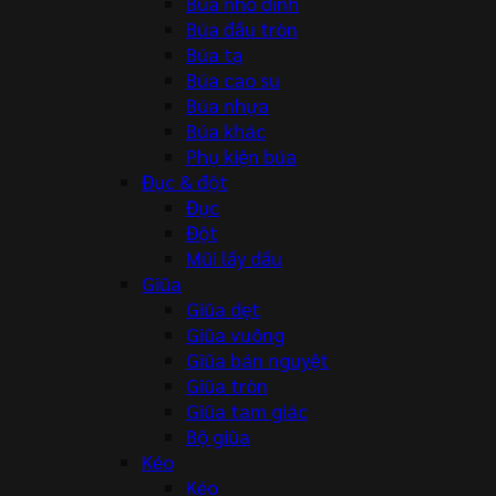
Búa nhổ đinh
Búa đầu tròn
Búa tạ
Búa cao su
Búa nhựa
Búa khác
Phụ kiện búa
Đục & đột
Đục
Đột
Mũi lấy dấu
Giũa
Giũa dẹt
Giũa vuông
Giũa bán nguyệt
Giũa tròn
Giũa tam giác
Bộ giũa
Kéo
Kéo