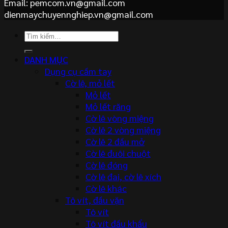
Email: pemcom.vn@gmail.com
dienmaychuyennghiep.vn@gmail.com
Tìm
kiếm:
DANH MỤC
Dụng cụ cầm tay
Cờ lê, mỏ lết
Mỏ lết
Mỏ lết răng
Cờ lê vòng miệng
Cờ lê 2 vòng miệng
Cờ lê 2 đầu mở
Cờ lê đuôi chuột
Cờ lê đóng
Cờ lê đai, cờ lê xích
Cờ lê khác
Tô vít, đầu vặn
Tô vít
Tô vít đầu khẩu