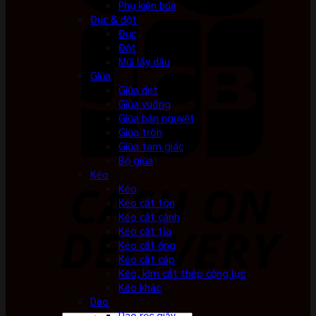
Phụ kiện búa
Đục & đột
Đục
Đột
Mũi lấy dấu
Giũa
Giũa dẹt
Giũa vuông
Giũa bán nguyệt
Giũa tròn
Giũa tam giác
Bộ giũa
Kéo
Kéo
Kéo cắt tôn
Kéo cắt cành
Kéo cắt tỉa
Kéo cắt ống
Kéo cắt cáp
Kéo, kìm cắt thép cộng lực
Kéo khác
Dao
Dao rọc giấy