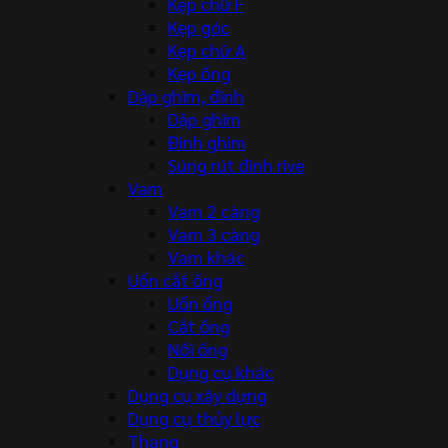
Kẹp chữ F
Kẹp góc
Kẹp chữ A
Kẹp ống
Dập ghim, đinh
Dập ghim
Đinh ghim
Súng rút đinh rive
Vam
Vam 2 càng
Vam 3 càng
Vam khác
Uốn cắt ống
Uốn ống
Cắt ống
Nối ống
Dụng cụ khác
Dụng cụ xây dựng
Dụng cụ thủy lực
Thang