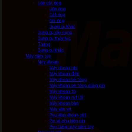
Uốn cắt ống
Uốn ống
Cắt ống
Nối ống
Dụng cụ khác
Dụng cụ xây dựng
Dụng cụ thủy lực
Thang
Dụng cụ khác
Máy cầm tay
Máy khoan
Máy khoan pin
Máy khoan điện
Máy khoan bê tông
Máy khoan bê tông dùng pin
Máy khoan từ
Máy khoan rút lõi
Máy khoan bàn
Máy vặn vít
Phụ kiện khoan cắt
Pin và phụ kiện pin
Phụ tùng máy cầm tay