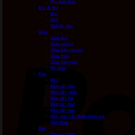
Phụ kiện búa
Đục & đột
Đục
Đột
Mũi lấy dấu
Giũa
Giũa dẹt
Giũa vuông
Giũa bán nguyệt
Giũa tròn
Giũa tam giác
Bộ giũa
Kéo
Kéo
Kéo cắt tôn
Kéo cắt cành
Kéo cắt tỉa
Kéo cắt ống
Kéo cắt cáp
Kéo, kìm cắt thép cộng lực
Kéo khác
Dao
Dao rọc giấy