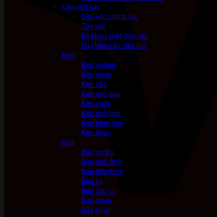
Cần siết lực
Cần siết chỉnh lực
Tay vặn
Bộ khẩu tuýt tay vặn
Phụ kiện cần siết lực
Kìm
Kìm vuông
Kìm nhọn
Kìm cắt
Kìm mỏ quạ
Kìm chết
Kìm mở phe
Kìm bấm cos
Kìm khác
Búa
Búa cơ khí
Búa nhổ đinh
Búa đầu tròn
Búa tạ
Búa cao su
Búa nhựa
Búa khác