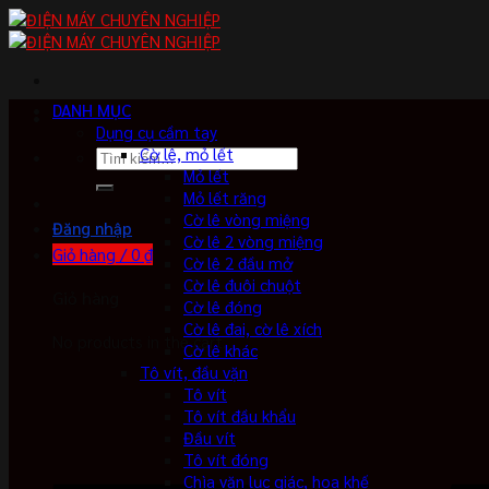
Skip
to
content
DANH MỤC
Dụng cụ cầm tay
Cờ lê, mỏ lết
Tìm
Mỏ lết
kiếm:
Mỏ lết răng
Cờ lê vòng miệng
Đăng nhập
Cờ lê 2 vòng miệng
Giỏ hàng /
0
₫
Cờ lê 2 đầu mở
Cờ lê đuôi chuột
Giỏ hàng
Cờ lê đóng
Cờ lê đai, cờ lê xích
No products in the cart.
Cờ lê khác
Tô vít, đầu vặn
Tô vít
Tô vít đầu khẩu
Đầu vít
Tô vít đóng
Chìa vặn lục giác, hoa khế