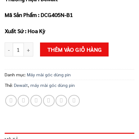
là:
tại
3.010.000 ₫.
là:
Mã Sản Phẩm :
DCG405N-B1
2.860.000 ₫
Xuất Sứ : Hoa Kỳ
MÁY MÀI GÓC PIN DEWALT DCG405N-B1 số lượng
THÊM VÀO GIỎ HÀNG
Danh mục:
Máy mài góc dùng pin
Thẻ:
Dewalt
,
máy mài góc dùng pin