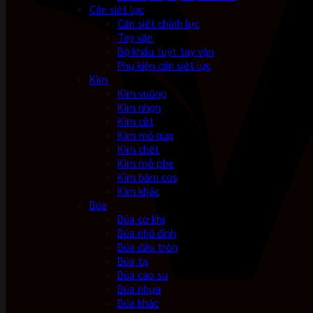
Cần siết lực
Cần siết chỉnh lực
Tay vặn
Bộ khẩu tuýt tay vặn
Phụ kiện cần siết lực
Kìm
Kìm vuông
Kìm nhọn
Kìm cắt
Kìm mỏ quạ
Kìm chết
Kìm mở phe
Kìm bấm cos
Kìm khác
Búa
Búa cơ khí
Búa nhổ đinh
Búa đầu tròn
Búa tạ
Búa cao su
Búa nhựa
Búa khác