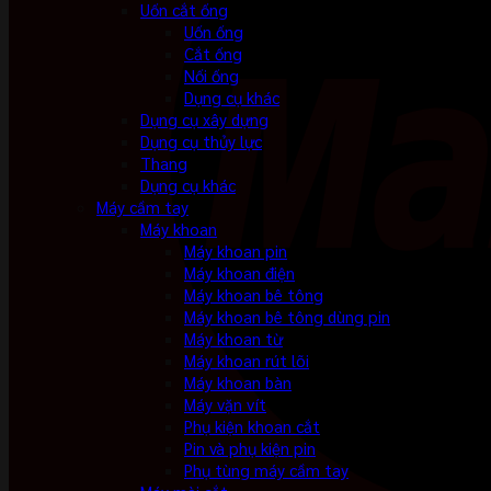
Uốn cắt ống
Uốn ống
Cắt ống
Nối ống
Dụng cụ khác
Dụng cụ xây dựng
Dụng cụ thủy lực
Thang
Dụng cụ khác
Máy cầm tay
Máy khoan
Máy khoan pin
Máy khoan điện
Máy khoan bê tông
Máy khoan bê tông dùng pin
Máy khoan từ
Máy khoan rút lõi
Máy khoan bàn
Máy vặn vít
Phụ kiện khoan cắt
Pin và phụ kiện pin
Phụ tùng máy cầm tay