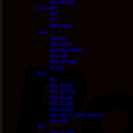
Phụ kiện búa
Đục & đột
Đục
Đột
Mũi lấy dấu
Giũa
Giũa dẹt
Giũa vuông
Giũa bán nguyệt
Giũa tròn
Giũa tam giác
Bộ giũa
Kéo
Kéo
Kéo cắt tôn
Kéo cắt cành
Kéo cắt tỉa
Kéo cắt ống
Kéo cắt cáp
Kéo, kìm cắt thép cộng lực
Kéo khác
Dao
Dao rọc giấy