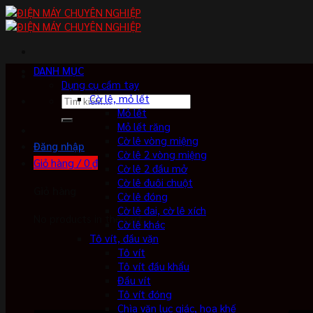
Skip
to
content
DANH MỤC
Dụng cụ cầm tay
Cờ lê, mỏ lết
Tìm
Mỏ lết
kiếm:
Mỏ lết răng
Cờ lê vòng miệng
Đăng nhập
Cờ lê 2 vòng miệng
Giỏ hàng /
0
₫
Cờ lê 2 đầu mở
Cờ lê đuôi chuột
Giỏ hàng
Cờ lê đóng
Cờ lê đai, cờ lê xích
No products in the cart.
Cờ lê khác
Tô vít, đầu vặn
Tô vít
Tô vít đầu khẩu
Đầu vít
Tô vít đóng
Chìa vặn lục giác, hoa khế