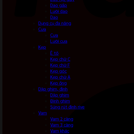
Dao gấp
Lưỡi dao
Dao
Dụng cụ đa năng
Cưa
Cưa
Lưỡi cưa
Kẹp
Ê tô
Kẹp chữ C
Kẹp chữ F
Kẹp góc
Kẹp chữ A
Kẹp ống
Dập ghim, đinh
Dập ghim
Đinh ghim
Súng rút đinh rive
Vam
Vam 2 càng
Vam 3 càng
Vam khác