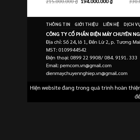
Giá
Giá
215.000.000
₫
194.000.000
₫
330.
gốc
hiện
là:
tại
215.000.000 ₫.
là:
194.000.000
THÔNG TIN
GIỚI THIỆU
LIÊN HỆ
DỊCH V
CÔNG TY CỔ PHẦN ĐIỆN MÁY CHUYÊN NG
Địa chỉ: Số 24, lô 1, Đền Lừ 2, p. Tương Mai
MST: 0109944542
Điện thoại: 0899 22 9908/ 084. 9191. 333
Email: pemcom.vn@gmail.com
dienmaychuyennghiep.vn@gmail.com
Hiện website đang trong quá trình hoàn thiệ
để