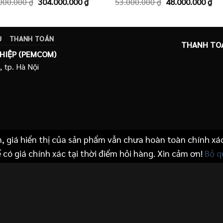
Giá
Giá
Giá
Giá
000.000
₫
304.000.000
₫
53.000.000
₫
48.000.000
₫
gốc
hiện
gốc
hiệ
là:
tại
là:
tại
330.000.000 ₫.
là:
53.000.000 ₫.
là:
 ₫.
304.000.000 ₫.
48.
Ụ
THANH TOÁN
THANH TO
HIỆP (PEMCOM)
, tp. Hà Nội
n, giá hiển thị của sản phẩm vẫn chưa hoàn toàn chính xá
 có giá chính xác tại thời điểm hỏi hàng. Xin cảm ơn!
Bỏ q