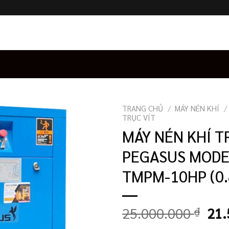
TRANG CHỦ
/
MÁY NÉN KHÍ
/
TRỤC VÍT
MÁY NÉN KHÍ T
PEGASUS MODE
TMPM-10HP (0.
Giá
25.000.000
₫
21.
gốc