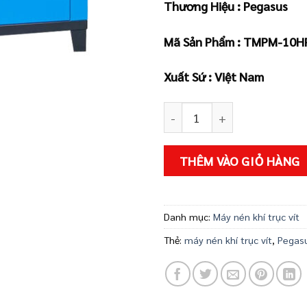
Thương Hiệu : Pegasus
là:
25.
Mã Sản Phẩm :
TMPM-10HP
Xuất Sứ : Việt Nam
MÁY NÉN KHÍ TRỤC VÍT PEGA
THÊM VÀO GIỎ HÀNG
Danh mục:
Máy nén khí trục vít
Thẻ:
máy nén khí trục vít
,
Pegas