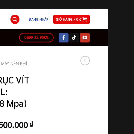
ĐĂNG NHẬP
GIỎ HÀNG /
0
₫
0899 22 9908
MÁY NÉN KHÍ
RỤC VÍT
L:
8 Mpa)
Giá
500.000
₫
hiện