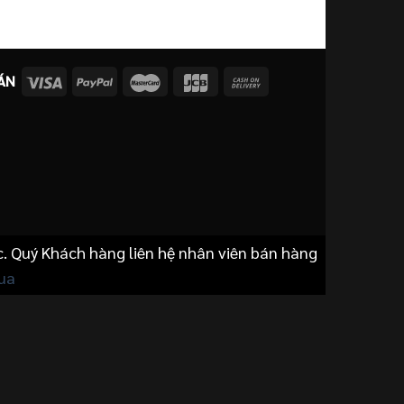
Giá
90.000.000
₫
81.
là:
tại
n
gốc
41.000.000 ₫.
là:
là:
33.500.000 ₫.
90.0
000.000 ₫.
ÁN
c. Quý Khách hàng liên hệ nhân viên bán hàng
ua