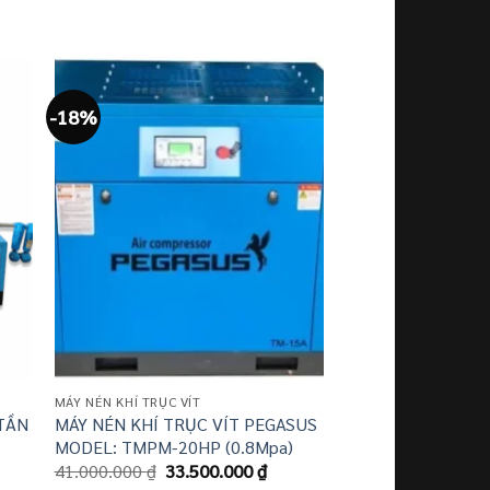
-18%
-10%
MÁY NÉN KHÍ TRỤC VÍT
MÁY NÉN KHÍ TRỤC VÍ
 TẦN
MÁY NÉN KHÍ TRỤC VÍT PEGASUS
MÁY NÉN KHÍ TRỤ
MODEL: TMPM-20HP (0.8Mpa)
HỢP PEGASUS MO
Giá
Giá
20HP
41.000.000
₫
33.500.000
₫
gốc
hiện