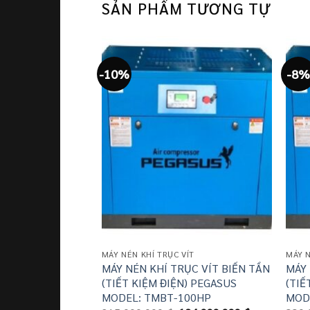
SẢN PHẨM TƯƠNG TỰ
-10%
-8%
MÁY NÉN KHÍ TRỤC VÍT
MÁY N
MÁY NÉN KHÍ TRỤC VÍT BIẾN TẦN
MÁY 
(TIẾT KIỆM ĐIỆN) PEGASUS
(TIẾ
MODEL: TMBT-100HP
MOD