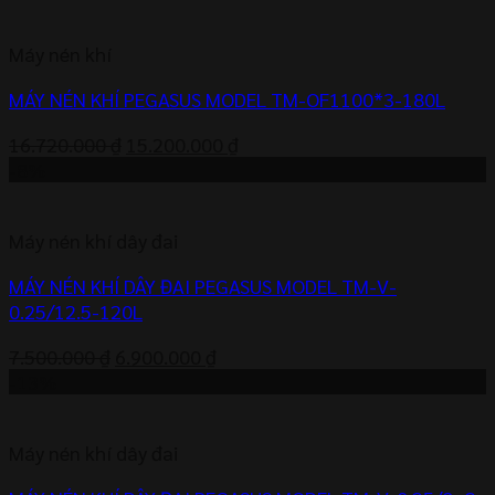
là:
tại
9.900.000 ₫.
là:
Máy nén khí
9.100.000 ₫.
MÁY NÉN KHÍ PEGASUS MODEL TM-OF1100*3-180L
Giá
Giá
16.720.000
₫
15.200.000
₫
gốc
hiện
-8%
là:
tại
16.720.000 ₫.
là:
Máy nén khí dây đai
15.200.000 ₫.
MÁY NÉN KHÍ DÂY ĐAI PEGASUS MODEL TM-V-
0.25/12.5-120L
Giá
Giá
7.500.000
₫
6.900.000
₫
gốc
hiện
-13%
là:
tại
7.500.000 ₫.
là:
Máy nén khí dây đai
6.900.000 ₫.