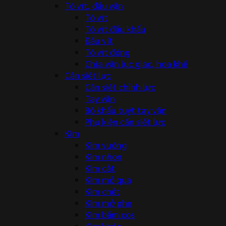
Tô vít, đầu vặn
Tô vít
Tô vít đầu khẩu
Đầu vít
Tô vít đóng
Chìa vặn lục giác, hoa khế
Cần siết lực
Cần siết chỉnh lực
Tay vặn
Bộ khẩu tuýt tay vặn
Phụ kiện cần siết lực
Kìm
Kìm vuông
Kìm nhọn
Kìm cắt
Kìm mỏ quạ
Kìm chết
Kìm mở phe
Kìm bấm cos
Kìm khác