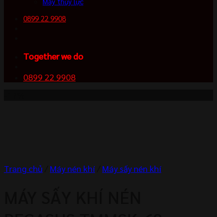
Máy thủy lực
0899 22 9908
Together we do
0899 22 9908
-17%
Trang chủ
/
Máy nén khí
/
Máy sấy nén khí
MÁY SẤY KHÍ NÉN