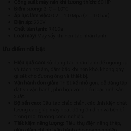
Công suất máy nén khí tương thích:
60 HP
Điểm sương:
2°C – 10°C
Áp lực làm việc:
0.2 – 1.0 Mpa (2 – 10 bar)
Điện áp:
220V
Chất làm lạnh:
R410a
Loại máy:
Máy sấy khí nén tác nhân lạnh
Ưu điểm nổi bật
Hiệu quả cao:
Sử dụng tác nhân lạnh để ngưng tụ
và tách hơi ẩm, đảm bảo khí nén khô, không gây
gỉ sét cho đường ống và thiết bị.
Vận hành đơn giản:
Thiết kế nhỏ gọn, dễ dàng lắp
đặt và vận hành, phù hợp với nhiều loại hình sản
xuất.
Độ bền cao:
Cấu tạo chắc chắn, các linh kiện chất
lượng cao giúp máy hoạt động ổn định và bền bỉ
trong môi trường công nghiệp.
Tiết kiệm năng lượng:
Tiêu thụ điện năng thấp,
giúp giảm chi phí vận hành cho doanh nghiệp.