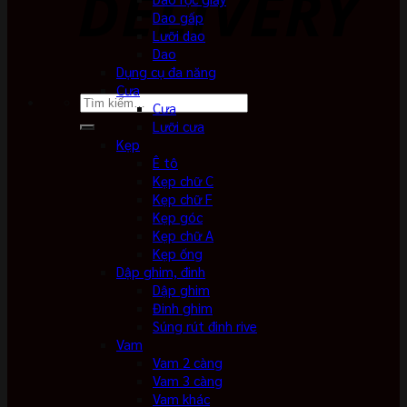
Dao gấp
Lưỡi dao
Dao
Dụng cụ đa năng
Cưa
Tìm
Cưa
kiếm:
Lưỡi cưa
Kẹp
Ê tô
Kẹp chữ C
Kẹp chữ F
Kẹp góc
Kẹp chữ A
Kẹp ống
Dập ghim, đinh
Dập ghim
Đinh ghim
Súng rút đinh rive
Vam
Vam 2 càng
Vam 3 càng
Vam khác