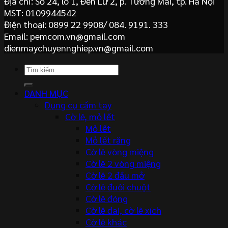
Địa chỉ: Số 24, lô 1, Đền Lừ 2, p. Tương Mai, tp. Hà Nội
MST: 0109944542
Điện thoại: 0899 22 9908/ 084. 9191. 333
Email: pemcom.vn@gmail.com
dienmaychuyennghiep.vn@gmail.com
Tìm
kiếm:
DANH MỤC
Dụng cụ cầm tay
Cờ lê, mỏ lết
Mỏ lết
Mỏ lết răng
Cờ lê vòng miệng
Cờ lê 2 vòng miệng
Cờ lê 2 đầu mở
Cờ lê đuôi chuột
Cờ lê đóng
Cờ lê đai, cờ lê xích
Cờ lê khác