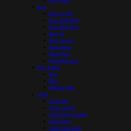
Búa
Búa cơ khí
Búa nhổ đinh
Búa đầu tròn
Búa tạ
Búa cao su
Búa nhựa
Búa khác
Phụ kiện búa
Đục & đột
Đục
Đột
Mũi lấy dấu
Giũa
Giũa dẹt
Giũa vuông
Giũa bán nguyệt
Giũa tròn
Giũa tam giác