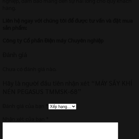
nghiệp, đảm bảo mang đến sự hài lòng cho quý khách
hàng.
Liên hệ ngay với chúng tôi để được tư vấn và đặt mua
sản phẩm:
Công ty Cổ phần Điện máy Chuyên nghiệp
Đánh giá
Chưa có đánh giá nào.
Hãy là người đầu tiên nhận xét “MÁY SẤY KHÍ
NÉN PEGASUS TMMSK-68”
Đánh giá của bạn
*
Nhận xét của bạn
*