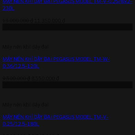
MÁY NÉN KHÍ DÂY ĐAI PEGASUS MODEL TM-V-0.25/8×2-
230L
Giá
Giá
13.000.000
₫
11.350.000
₫
gốc
hiện
-10%
là:
tại
13.000.000 ₫.
là:
Máy nén khí dây đai
11.350.000 ₫.
MÁY NÉN KHÍ DÂY ĐAI PEGASUS MODEL TM-W-
0.36/12.5-120L
Giá
Giá
9.500.000
₫
8.550.000
₫
gốc
hiện
-8%
là:
tại
9.500.000 ₫.
là:
Máy nén khí dây đai
8.550.000 ₫.
MÁY NÉN KHÍ DÂY ĐAI PEGASUS MODEL TM-V-
0.25/12.5-180L