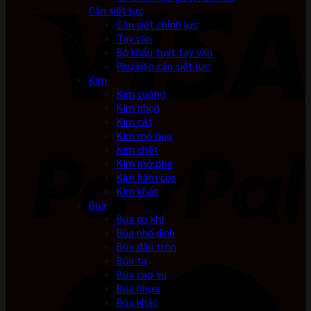
Cần siết lực
Cần siết chỉnh lực
Tay vặn
Bộ khẩu tuýt tay vặn
Phụ kiện cần siết lực
Kìm
Kìm vuông
Kìm nhọn
Kìm cắt
Kìm mỏ quạ
Kìm chết
Kìm mở phe
Kìm bấm cos
Kìm khác
Búa
Búa cơ khí
Búa nhổ đinh
Búa đầu tròn
Búa tạ
Búa cao su
Búa nhựa
Búa khác