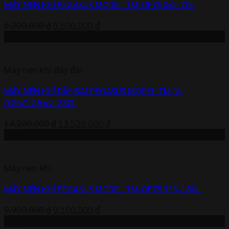
MÁY NÉN KHÍ PEGASUS MODEL TM-OF750x2-70L
Giá
Giá
6.200.000
₫
5.500.000
₫
gốc
hiện
-5%
là:
tại
6.200.000 ₫.
là:
Máy nén khí dây đai
5.500.000 ₫.
MÁY NÉN KHÍ DÂY ĐAI PEGASUS MODEL TM-V-
0.25/12.5×2-230L
Giá
Giá
14.200.000
₫
13.520.000
₫
gốc
hiện
-8%
là:
tại
14.200.000 ₫.
là:
Máy nén khí
13.520.000 ₫.
MÁY NÉN KHÍ PEGASUS MODEL TM-OF750*3-180L
Giá
Giá
9.900.000
₫
9.100.000
₫
gốc
hiện
-9%