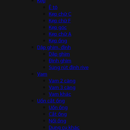
Kẹp
Ê tô
Kẹp chữ C
Kẹp chữ F
Kẹp góc
Kẹp chữ A
Kẹp ống
Dập ghim, đinh
Dập ghim
Đinh ghim
Súng rút đinh rive
Vam
Vam 2 càng
Vam 3 càng
Vam khác
Uốn cắt ống
Uốn ống
Cắt ống
Nối ống
Dụng cụ khác