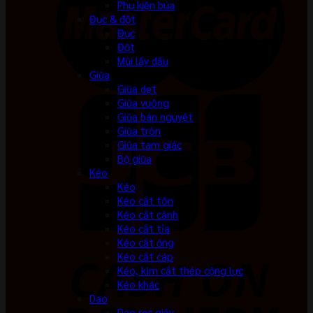
Phụ kiện búa
Đục & đột
Đục
Đột
Mũi lấy dấu
Giũa
Giũa dẹt
Giũa vuông
Giũa bán nguyệt
Giũa tròn
Giũa tam giác
Bộ giũa
Kéo
Kéo
Kéo cắt tôn
Kéo cắt cành
Kéo cắt tỉa
Kéo cắt ống
Kéo cắt cáp
Kéo, kìm cắt thép cộng lực
Kéo khác
Dao
Dao rọc giấy