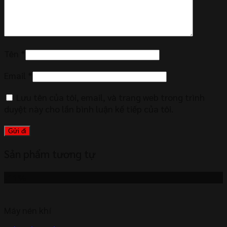
Tên
*
Email
*
Lưu tên của tôi, email, và trang web trong trình
duyệt này cho lần bình luận kế tiếp của tôi.
Sản phẩm tương tự
-11%
Máy nén khí