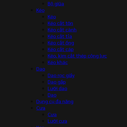
Bộ giũa
Kéo
Kéo
Kéo cắt tôn
Kéo cắt cành
Kéo cắt tỉa
Kéo cắt ống
Kéo cắt cáp
Kéo, kìm cắt thép cộng lực
Kéo khác
Dao
Dao rọc giấy
Dao gấp
Lưỡi dao
Dao
Dụng cụ đa năng
Cưa
Cưa
Lưỡi cưa