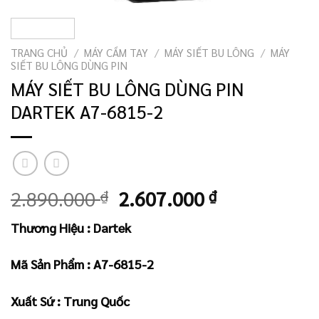
TRANG CHỦ
/
MÁY CẦM TAY
/
MÁY SIẾT BU LÔNG
/
MÁY
SIẾT BU LÔNG DÙNG PIN
MÁY SIẾT BU LÔNG DÙNG PIN
DARTEK A7-6815-2
Giá
Giá
2.890.000
₫
2.607.000
₫
gốc
hiện
Thương Hiệu : Dartek
là:
tại
2.890.000 ₫.
là:
Mã Sản Phẩm :
A7-6815-2
2.607.000 ₫
Xuất Sứ : Trung Quốc