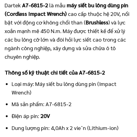
Dartek
A7-6815-2
là mẫu
máy siết bu lông dùng pin
(Cordless Impact Wrench)
cao cấp thuộc hệ
20
V
, nổi
bật với động cơ không chổi than (
Brushless
) và lực
xoắn mạnh mẽ
450
N.m
. Máy được thiết kế để xử lý
các bu lông cỡ lớn và đòi hỏi lực siết cao trong các
ngành công nghiệp, xây dựng và sửa chữa ô tô
chuyên nghiệp.
Thông số kỹ thuật chi tiết của A7-6815-2
Loại máy: Máy siết bu lông dùng pin (Impact
Wrench)
Mã sản phẩm: A7-6815-2
Điện áp pin:
20
V
Dung lượng pin:
4
,
0
Ah x 2 vi
e
ˆ
n
(Lithium-ion)