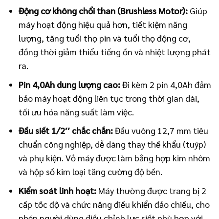
Động cơ không chổi than (Brushless Motor):
Giúp
máy hoạt động hiệu quả hơn, tiết kiệm năng
lượng, tăng tuổi thọ pin và tuổi thọ động cơ,
đồng thời giảm thiểu tiếng ồn và nhiệt lượng phát
ra.
Pin
4
,
0
Ah
dung lượng cao:
Đi kèm
2
pin
4
,
0
Ah
đảm
bảo máy hoạt động liên tục trong thời gian dài,
tối ưu hóa năng suất làm việc.
Đầu siết
1/
2
′′
chắc chắn:
Đầu vuông
12
,
7
mm
tiêu
chuẩn công nghiệp, dễ dàng thay thế khẩu (tuýp)
và phụ kiện. Vỏ máy được làm bằng hợp kim nhôm
và hộp số kim loại tăng cường độ bền.
Kiểm soát linh hoạt:
Máy thường được trang bị 2
cấp tốc độ và chức năng điều khiển đảo chiều, cho
phép người dùng điều chỉnh lực siết phù hợp với