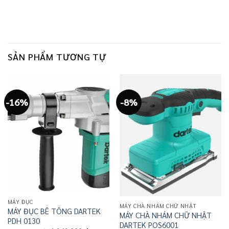
SẢN PHẨM TƯƠNG TỰ
-16%
-8%
MÁY ĐỤC
MÁY CHÀ NHÁM CHỮ NHẬT
MÁY ĐỤC BÊ TÔNG DARTEK
MÁY CHÀ NHÁM CHỮ NHẬT
PDH 0130
DARTEK POS6001