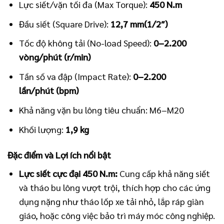
Lực siết/vặn tối đa (Max Torque):
450
N.m
Đầu siết (Square Drive):
12
,
7
mm
(
1/2″
)
Tốc độ không tải (No-load Speed):
0
−
2.200
vòng/phút (r/min)
Tần số va đập (Impact Rate):
0
−
2.200
lần/phút (bpm)
Khả năng vặn bu lông tiêu chuẩn:
M
6
−
M
20
Khối lượng:
1
,
9
kg
Đặc điểm và Lợi ích nổi bật
Lực siết cực đại
450
N.m
:
Cung cấp khả năng siết
và tháo bu lông vượt trội, thích hợp cho các ứng
dụng nặng như tháo lốp xe tải nhỏ, lắp ráp giàn
giáo, hoặc công việc bảo trì máy móc công nghiệp.