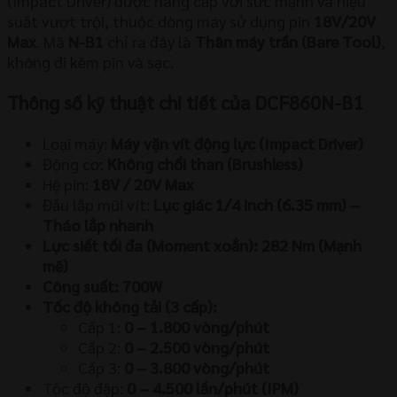
(Impact Driver) được nâng cấp với sức mạnh và hiệu
suất vượt trội, thuộc dòng máy sử dụng pin
18V/20V
Max
. Mã
N-B1
chỉ ra đây là
Thân máy trần (Bare Tool)
,
không đi kèm pin và sạc.
Thông số kỹ thuật chi tiết của DCF860N-B1
Loại máy:
Máy vặn vít động lực (Impact Driver)
Động cơ:
Không chổi than (Brushless)
Hệ pin:
18V / 20V Max
Đầu lắp mũi vít:
Lục giác 1/4 inch (6.35 mm) –
Tháo lắp nhanh
Lực siết tối đa (Moment xoắn):
282 Nm (Mạnh
mẽ)
Công suất:
700W
Tốc độ không tải (3 cấp):
Cấp 1:
0 – 1.800 vòng/phút
Cấp 2:
0 – 2.500 vòng/phút
Cấp 3:
0 – 3.800 vòng/phút
Tốc độ đập:
0 – 4.500 lần/phút (IPM)