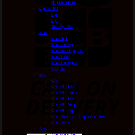
Phụ kiện búa
Đục & đột
Đục
Đột
Mũi lấy dấu
Giũa
Giũa dẹt
Giũa vuông
Giũa bán nguyệt
Giũa tròn
Giũa tam giác
Bộ giũa
Kéo
Kéo
Kéo cắt tôn
Kéo cắt cành
Kéo cắt tỉa
Kéo cắt ống
Kéo cắt cáp
Kéo, kìm cắt thép cộng lực
Kéo khác
Dao
Dao rọc giấy