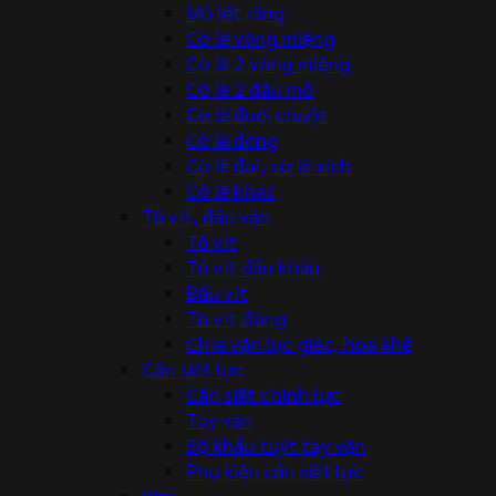
Mỏ lết răng
Cờ lê vòng miệng
Cờ lê 2 vòng miệng
Cờ lê 2 đầu mở
Cờ lê đuôi chuột
Cờ lê đóng
Cờ lê đai, cờ lê xích
Cờ lê khác
Tô vít, đầu vặn
Tô vít
Tô vít đầu khẩu
Đầu vít
Tô vít đóng
Chìa vặn lục giác, hoa khế
Cần siết lực
Cần siết chỉnh lực
Tay vặn
Bộ khẩu tuýt tay vặn
Phụ kiện cần siết lực
Kìm