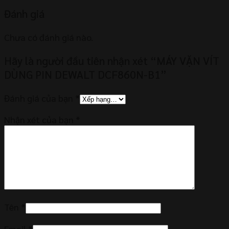
Đánh giá
Chưa có đánh giá nào.
Hãy là người đầu tiên nhận xét “MÁY VẶN VÍT
DÙNG PIN DEWALT DCF860N-B1”
Đánh giá của bạn
*
Nhận xét của bạn
*
Tên
*
Email
*