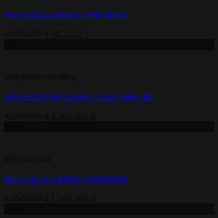
Máy mài góc Dewalt DW810B-B1
Giá
Giá
1.000.000
₫
980.000
₫
gốc
hiện
-5%
là:
tại
1.000.000 ₫.
là:
Máy khoan bê tông
980.000 ₫.
MÁY KHOAN BÚA DEWALT D25144KA-B1
Giá
Giá
4.280.000
₫
4.065.000
₫
gốc
hiện
-5%
là:
tại
4.280.000 ₫.
là:
Máy mài góc
4.065.000 ₫.
Máy mài góc DeWALT DWE8200S
Giá
Giá
1.350.000
₫
1.280.000
₫
gốc
hiện
-6%