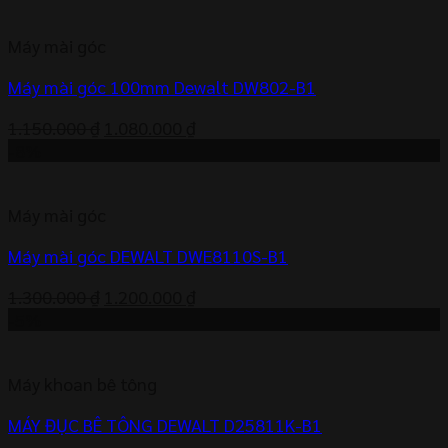
là:
tại
1.350.000 ₫.
là:
Máy mài góc
1.280.000 ₫.
Máy mài góc 100mm Dewalt DW802-B1
Giá
Giá
1.150.000
₫
1.080.000
₫
gốc
hiện
-8%
là:
tại
1.150.000 ₫.
là:
Máy mài góc
1.080.000 ₫.
Máy mài góc DEWALT DWE8110S-B1
Giá
Giá
1.300.000
₫
1.200.000
₫
gốc
hiện
-5%
là:
tại
1.300.000 ₫.
là:
Máy khoan bê tông
1.200.000 ₫.
MÁY ĐỤC BÊ TÔNG DEWALT D25811K-B1