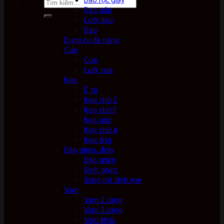
Tìm
Dao gấp
kiếm:
Lưỡi dao
Dao
Dụng cụ đa năng
Cưa
Cưa
Lưỡi cưa
Kẹp
Ê tô
Kẹp chữ C
Kẹp chữ F
Kẹp góc
Kẹp chữ A
Kẹp ống
Dập ghim, đinh
Dập ghim
Đinh ghim
Súng rút đinh rive
Vam
Vam 2 càng
Vam 3 càng
Vam khác