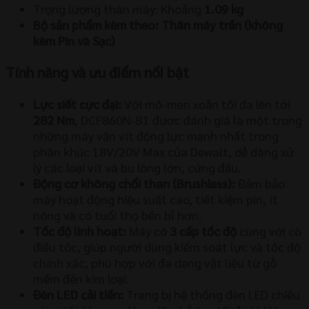
Trọng lượng thân máy: Khoảng
1.09 kg
Bộ sản phẩm kèm theo:
Thân máy trần (không
kèm Pin và Sạc)
Tính năng và ưu điểm nổi bật
Lực siết cực đại:
Với mô-men xoắn tối đa lên tới
282 Nm
, DCF860N-B1 được đánh giá là một trong
những máy vặn vít động lực mạnh nhất trong
phân khúc 18V/20V Max của Dewalt, dễ dàng xử
lý các loại vít và bu lông lớn, cứng đầu.
Động cơ không chổi than (Brushless):
Đảm bảo
máy hoạt động hiệu suất cao, tiết kiệm pin, ít
nóng và có tuổi thọ bền bỉ hơn.
Tốc độ linh hoạt:
Máy có
3 cấp tốc độ
cùng với cò
điều tốc, giúp người dùng kiểm soát lực và tốc độ
chính xác, phù hợp với đa dạng vật liệu từ gỗ
mềm đến kim loại.
Đèn LED cải tiến:
Trang bị hệ thống đèn LED chiếu