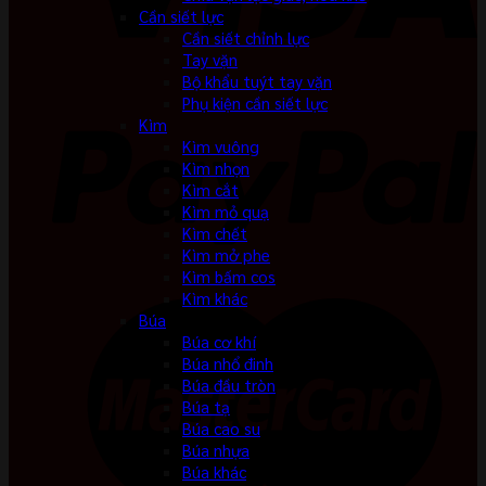
Cần siết lực
Cần siết chỉnh lực
Tay vặn
Bộ khẩu tuýt tay vặn
Phụ kiện cần siết lực
Kìm
Kìm vuông
Kìm nhọn
Kìm cắt
Kìm mỏ quạ
Kìm chết
Kìm mở phe
Kìm bấm cos
Kìm khác
Búa
Búa cơ khí
Búa nhổ đinh
Búa đầu tròn
Búa tạ
Búa cao su
Búa nhựa
Búa khác