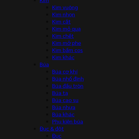
Kìm vuông
Kìm nhọn
Kìm cắt
Kìm mỏ quạ
Kìm chết
Kìm mở phe
Kìm bấm cos
Kìm khác
Búa
Búa cơ khí
Búa nhổ đinh
Búa đầu tròn
Búa tạ
Búa cao su
Búa nhựa
Búa khác
Phụ kiện búa
Đục & đột
Đục