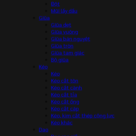
Đột
Mũi lấy dấu
Giũa
Giũa dẹt
Giũa vuông
Giũa bán nguyệt
Giũa tròn
Giũa tam giác
Bộ giũa
Kéo
Kéo
Kéo cắt tôn
Kéo cắt cành
Kéo cắt tỉa
Kéo cắt ống
Kéo cắt cáp
Kéo, kìm cắt thép cộng lực
Kéo khác
Dao