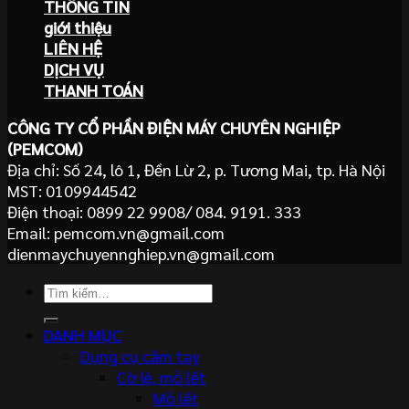
THÔNG TIN
giới thiệu
LIÊN HỆ
DỊCH VỤ
THANH TOÁN
CÔNG TY CỔ PHẦN ĐIỆN MÁY CHUYÊN NGHIỆP
(PEMCOM)
Địa chỉ: Số 24, lô 1, Đền Lừ 2, p. Tương Mai, tp. Hà Nội
MST: 0109944542
Điện thoại: 0899 22 9908/ 084. 9191. 333
Email: pemcom.vn@gmail.com
dienmaychuyennghiep.vn@gmail.com
Tìm
kiếm:
DANH MỤC
Dụng cụ cầm tay
Cờ lê, mỏ lết
Mỏ lết