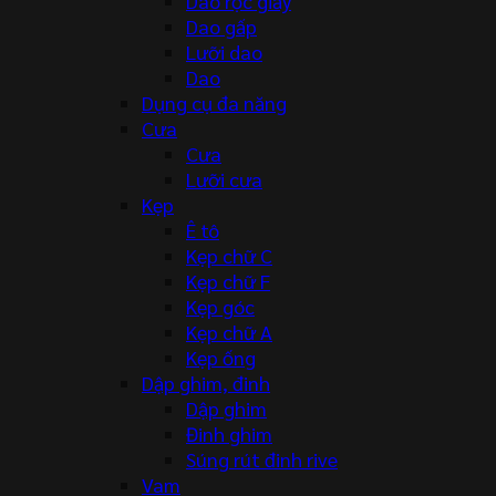
Dao rọc giấy
Dao gấp
Lưỡi dao
Dao
Dụng cụ đa năng
Cưa
Cưa
Lưỡi cưa
Kẹp
Ê tô
Kẹp chữ C
Kẹp chữ F
Kẹp góc
Kẹp chữ A
Kẹp ống
Dập ghim, đinh
Dập ghim
Đinh ghim
Súng rút đinh rive
Vam