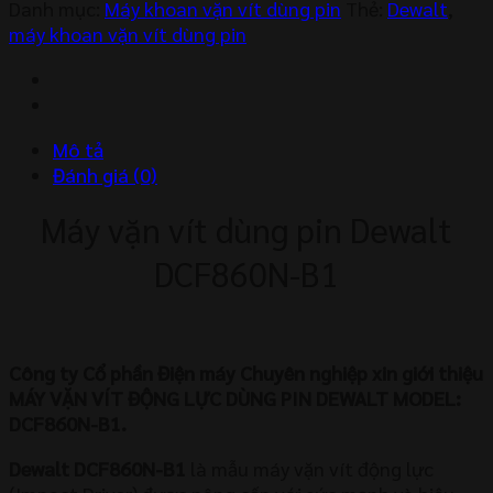
VÍT
Danh mục:
Máy khoan vặn vít dùng pin
Thẻ:
Dewalt
,
DÙNG
máy khoan vặn vít dùng pin
PIN
DEWALT
DCF860N-
B1
Mô tả
số
Đánh giá (0)
lượng
Máy vặn vít dùng pin Dewalt
DCF860N-B1
Công ty Cổ phần Điện máy Chuyên nghiệp xin giới thiệu
MÁY VẶN VÍT ĐỘNG LỰC DÙNG PIN DEWALT MODEL:
DCF860N-B1.
Dewalt DCF860N-B1
là mẫu máy vặn vít động lực