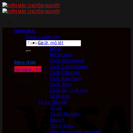
Skip
to
content
DANH MỤC
Dụng cụ cầm tay
Tìm
Cờ lê, mỏ lết
kiếm:
Mỏ lết
Mỏ lết răng
Cờ lê vòng miệng
Đăng nhập
Cờ lê 2 vòng miệng
Giỏ hàng /
0
₫
Cờ lê 2 đầu mở
Cờ lê đuôi chuột
Giỏ hàng
Cờ lê đóng
Cờ lê đai, cờ lê xích
No products in the cart.
Cờ lê khác
Tô vít, đầu vặn
Tô vít
Tô vít đầu khẩu
Đầu vít
Tô vít đóng
Chìa vặn lục giác, hoa khế