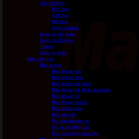
Uốn cắt ống
Uốn ống
Cắt ống
Nối ống
Dụng cụ khác
Dụng cụ xây dựng
Dụng cụ thủy lực
Thang
Dụng cụ khác
Máy cầm tay
Máy khoan
Máy khoan pin
Máy khoan điện
Máy khoan bê tông
Máy khoan bê tông dùng pin
Máy khoan từ
Máy khoan rút lõi
Máy khoan bàn
Máy vặn vít
Phụ kiện khoan cắt
Pin và phụ kiện pin
Phụ tùng máy cầm tay