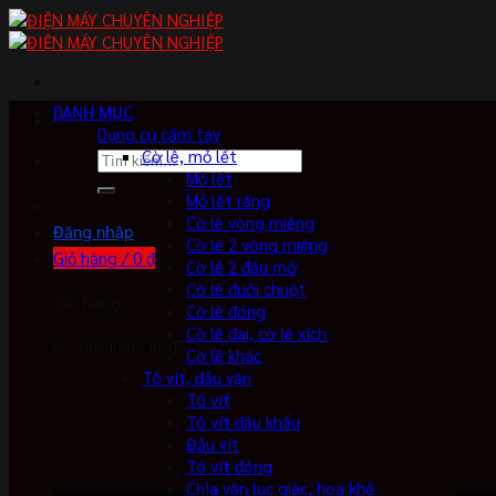
Skip
to
content
DANH MỤC
Dụng cụ cầm tay
Cờ lê, mỏ lết
Tìm
Mỏ lết
kiếm:
Mỏ lết răng
Cờ lê vòng miệng
Đăng nhập
Cờ lê 2 vòng miệng
Giỏ hàng /
0
₫
Cờ lê 2 đầu mở
Cờ lê đuôi chuột
Giỏ hàng
Cờ lê đóng
Cờ lê đai, cờ lê xích
No products in the cart.
Cờ lê khác
Tô vít, đầu vặn
Tô vít
Tô vít đầu khẩu
Đầu vít
Tô vít đóng
Chìa vặn lục giác, hoa khế