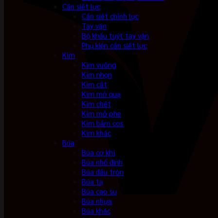
Cần siết lực
Cần siết chỉnh lực
Tay vặn
Bộ khẩu tuýt tay vặn
Phụ kiện cần siết lực
Kìm
Kìm vuông
Kìm nhọn
Kìm cắt
Kìm mỏ quạ
Kìm chết
Kìm mở phe
Kìm bấm cos
Kìm khác
Búa
Búa cơ khí
Búa nhổ đinh
Búa đầu tròn
Búa tạ
Búa cao su
Búa nhựa
Búa khác