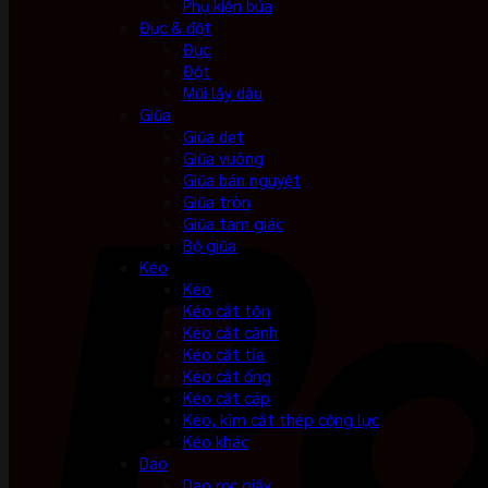
Phụ kiện búa
Đục & đột
Đục
Đột
Mũi lấy dấu
Giũa
Giũa dẹt
Giũa vuông
Giũa bán nguyệt
Giũa tròn
Giũa tam giác
Bộ giũa
Kéo
Kéo
Kéo cắt tôn
Kéo cắt cành
Kéo cắt tỉa
Kéo cắt ống
Kéo cắt cáp
Kéo, kìm cắt thép cộng lực
Kéo khác
Dao
Dao rọc giấy