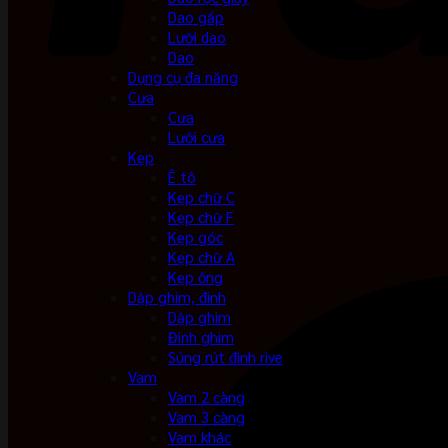
Dao gấp
Lưỡi dao
Dao
Dụng cụ đa năng
Cưa
Cưa
Lưỡi cưa
Kẹp
Ê tô
Kẹp chữ C
Kẹp chữ F
Kẹp góc
Kẹp chữ A
Kẹp ống
Dập ghim, đinh
Dập ghim
Đinh ghim
Súng rút đinh rive
Vam
Vam 2 càng
Vam 3 càng
Vam khác