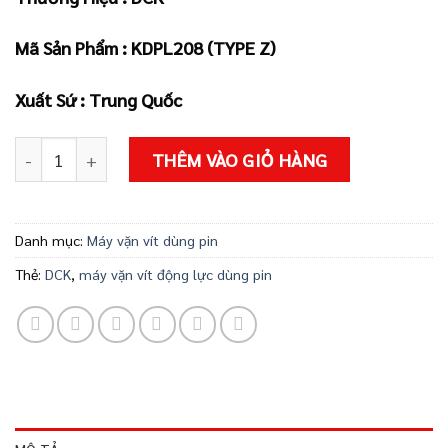
là:
tại
1.050.000 ₫.
là:
Mã Sản Phẩm :
KDPL208 (TYPE Z)
945.000 ₫.
Xuất Sứ : Trung Quốc
Thân máy vặn vít động lực dùng pin KDPL208 (TYPE Z) số l
THÊM VÀO GIỎ HÀNG
Danh mục:
Máy vặn vít dùng pin
Thẻ:
DCK
,
máy vặn vít động lực dùng pin