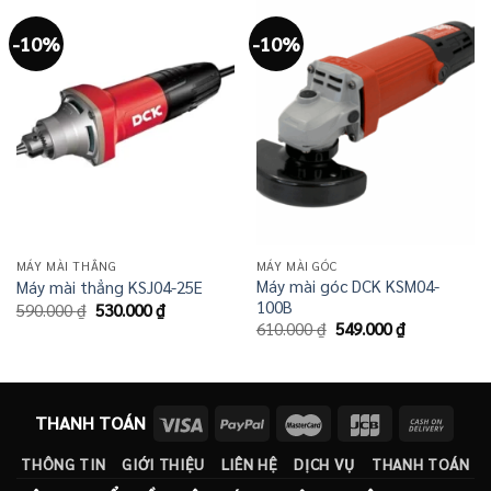
-10%
-10%
MÁY MÀI THẲNG
MÁY MÀI GÓC
Máy mài góc DCK KSM04-
Máy mài thẳng KSJ04-25E
100B
Giá
Giá
590.000
₫
530.000
₫
gốc
hiện
Giá
Giá
610.000
₫
549.000
₫
là:
tại
gốc
hiện
590.000 ₫.
là:
là:
tại
530.000 ₫.
610.000 ₫.
là:
549.000 ₫.
THANH TOÁN
THÔNG TIN
GIỚI THIỆU
LIÊN HỆ
DỊCH VỤ
THANH TOÁN