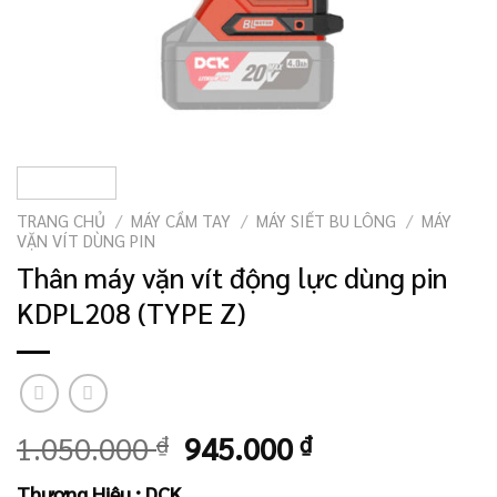
TRANG CHỦ
/
MÁY CẦM TAY
/
MÁY SIẾT BU LÔNG
/
MÁY
VẶN VÍT DÙNG PIN
Thân máy vặn vít động lực dùng pin
KDPL208 (TYPE Z)
Giá
Giá
1.050.000
₫
945.000
₫
gốc
hiện
Thương Hiệu : DCK