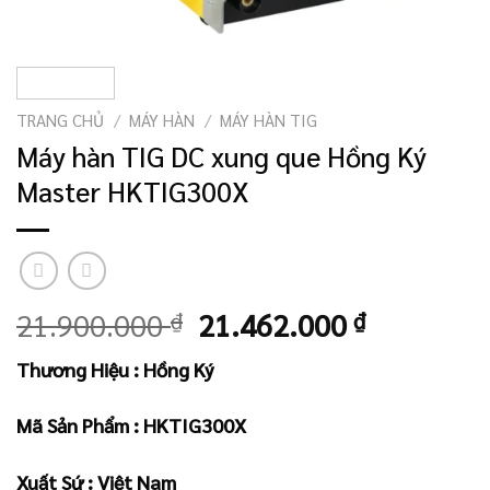
TRANG CHỦ
/
MÁY HÀN
/
MÁY HÀN TIG
Máy hàn TIG DC xung que Hồng Ký
Master HKTIG300X
Giá
Giá
21.900.000
₫
21.462.000
₫
gốc
hiện
Thương Hiệu : Hồng Ký
là:
tại
21.900.000 ₫.
là:
Mã Sản Phẩm : HKTIG300X
21.462.00
Xuất Sứ : Việt Nam