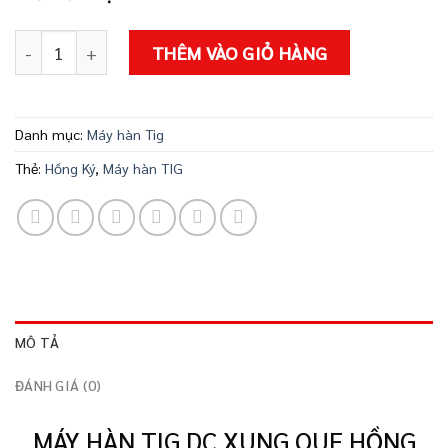
Máy hàn TIG DC xung que Hồng Ký Master HKTIG300X số l
THÊM VÀO GIỎ HÀNG
Danh mục:
Máy hàn Tig
Thẻ:
Hồng Ký
,
Máy hàn TIG
MÔ TẢ
ĐÁNH GIÁ (0)
MÁY HÀN TIG DC XUNG QUE HỒNG