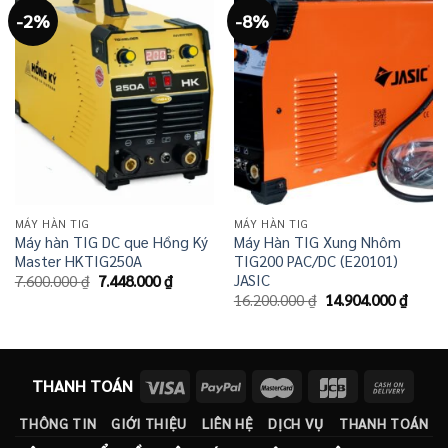
-2%
-8%
MÁY HÀN TIG
MÁY HÀN TIG
Máy hàn TIG DC que Hồng Ký
Máy Hàn TIG Xung Nhôm
Master HKTIG250A
TIG200 PAC/DC (E20101)
JASIC
Giá
Giá
7.600.000
₫
7.448.000
₫
gốc
hiện
Giá
Giá
16.200.000
₫
14.904.000
₫
là:
tại
gốc
hiện
7.600.000 ₫.
là:
là:
tại
7.448.000 ₫.
16.200.000 ₫.
là:
14.904
THANH TOÁN
THÔNG TIN
GIỚI THIỆU
LIÊN HỆ
DỊCH VỤ
THANH TOÁN