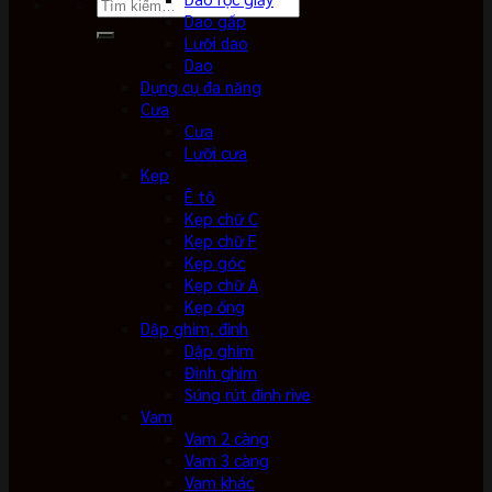
Tìm
Dao gấp
kiếm:
Lưỡi dao
Dao
Dụng cụ đa năng
Cưa
Cưa
Lưỡi cưa
Kẹp
Ê tô
Kẹp chữ C
Kẹp chữ F
Kẹp góc
Kẹp chữ A
Kẹp ống
Dập ghim, đinh
Dập ghim
Đinh ghim
Súng rút đinh rive
Vam
Vam 2 càng
Vam 3 càng
Vam khác