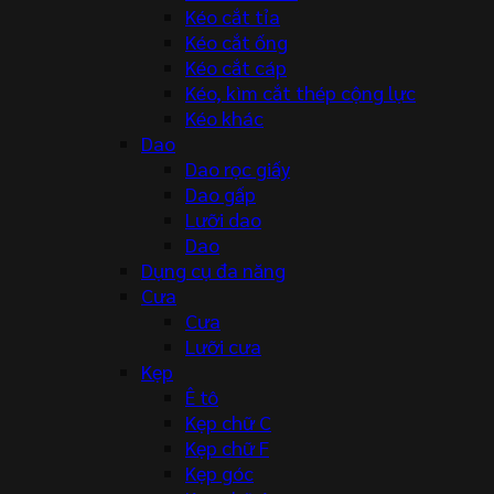
Kéo cắt tỉa
Kéo cắt ống
Kéo cắt cáp
Kéo, kìm cắt thép cộng lực
Kéo khác
Dao
Dao rọc giấy
Dao gấp
Lưỡi dao
Dao
Dụng cụ đa năng
Cưa
Cưa
Lưỡi cưa
Kẹp
Ê tô
Kẹp chữ C
Kẹp chữ F
Kẹp góc