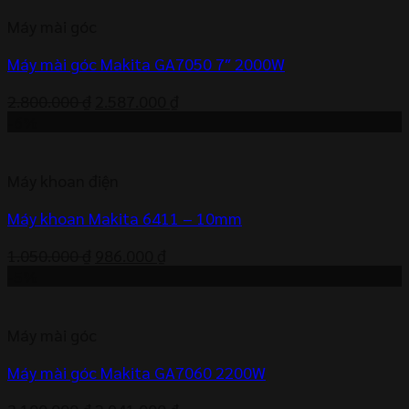
1.300.000 ₫.
là:
Máy mài góc
1.155.000 ₫.
Máy mài góc Makita GA7050 7″ 2000W
Giá
Giá
2.800.000
₫
2.587.000
₫
gốc
hiện
-6%
là:
tại
2.800.000 ₫.
là:
Máy khoan điện
2.587.000 ₫.
Máy khoan Makita 6411 – 10mm
Giá
Giá
1.050.000
₫
986.000
₫
gốc
hiện
-5%
là:
tại
1.050.000 ₫.
là:
Máy mài góc
986.000 ₫.
Máy mài góc Makita GA7060 2200W
Giá
Giá