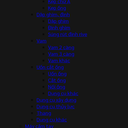
Kẹp chữ A
Kẹp ống
Dập ghim, đinh
Dập ghim
Đinh ghim
Súng rút đinh rive
Vam
Vam 2 càng
Vam 3 càng
Vam khác
Uốn cắt ống
Uốn ống
Cắt ống
Nối ống
Dụng cụ khác
Dụng cụ xây dựng
Dụng cụ thủy lực
Thang
Dụng cụ khác
Máy cầm tay