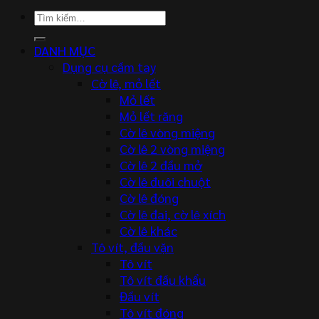
Tìm
kiếm:
DANH MỤC
Dụng cụ cầm tay
Cờ lê, mỏ lết
Mỏ lết
Mỏ lết răng
Cờ lê vòng miệng
Cờ lê 2 vòng miệng
Cờ lê 2 đầu mở
Cờ lê đuôi chuột
Cờ lê đóng
Cờ lê đai, cờ lê xích
Cờ lê khác
Tô vít, đầu vặn
Tô vít
Tô vít đầu khẩu
Đầu vít
Tô vít đóng