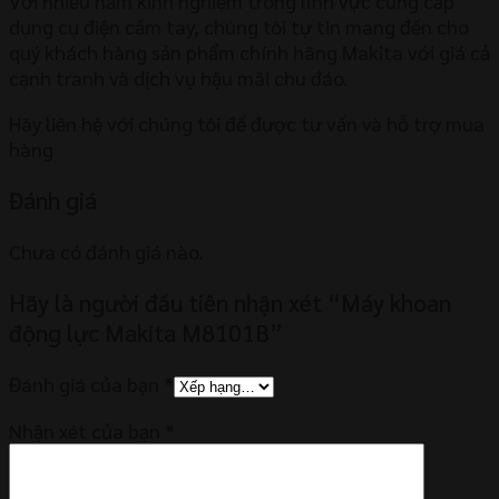
Với nhiều năm kinh nghiệm trong lĩnh vực cung cấp
dụng cụ điện cầm tay, chúng tôi tự tin mang đến cho
quý khách hàng sản phẩm chính hãng Makita với giá cả
cạnh tranh và dịch vụ hậu mãi chu đáo.
Hãy liên hệ với chúng tôi để được tư vấn và hỗ trợ mua
hàng
Đánh giá
Chưa có đánh giá nào.
Hãy là người đầu tiên nhận xét “Máy khoan
động lực Makita M8101B”
Đánh giá của bạn
*
Nhận xét của bạn
*