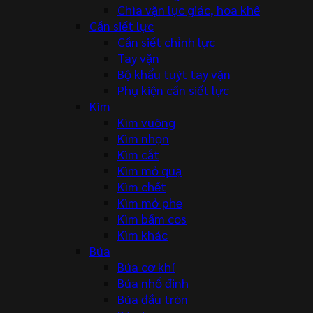
Chìa vặn lục giác, hoa khế
Cần siết lực
Cần siết chỉnh lực
Tay vặn
Bộ khẩu tuýt tay vặn
Phụ kiện cần siết lực
Kìm
Kìm vuông
Kìm nhọn
Kìm cắt
Kìm mỏ quạ
Kìm chết
Kìm mở phe
Kìm bấm cos
Kìm khác
Búa
Búa cơ khí
Búa nhổ đinh
Búa đầu tròn