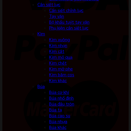
Cần siết lực
Cần siết chỉnh lực
Tay vặn
Bộ khẩu tuýt tay vặn
Phụ kiện cần siết lực
Kìm
Kìm vuông
Kìm nhọn
Kìm cắt
Kìm mỏ quạ
Kìm chết
Kìm mở phe
Kìm bấm cos
Kìm khác
Búa
Búa cơ khí
Búa nhổ đinh
Búa đầu tròn
Búa tạ
Búa cao su
Búa nhựa
Búa khác