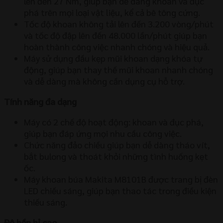
lên đến 27 Nm, giúp bạn dễ dàng khoan và đục
phá trên mọi loại vật liệu, kể cả bê tông cứng.
Tốc độ khoan không tải lên đến 3.200 vòng/phút
và tốc độ đập lên đến 48.000 lần/phút giúp bạn
hoàn thành công việc nhanh chóng và hiệu quả.
Máy sử dụng đầu kẹp mũi khoan dạng khóa tự
động, giúp bạn thay thế mũi khoan nhanh chóng
và dễ dàng mà không cần dụng cụ hỗ trợ.
Tính năng đa dạng
Máy có 2 chế độ hoạt động: khoan và đục phá,
giúp bạn đáp ứng mọi nhu cầu công việc.
Chức năng đảo chiều giúp bạn dễ dàng tháo vít,
bắt bulong và thoát khỏi những tình huống kẹt
ốc.
Máy khoan búa Makita M8101B được trang bị đèn
LED chiếu sáng, giúp bạn thao tác trong điều kiện
thiếu sáng.
Độ bền bỉ cao