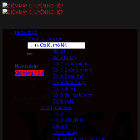
Skip
to
content
DANH MỤC
Dụng cụ cầm tay
Tìm
Cờ lê, mỏ lết
kiếm:
Mỏ lết
Mỏ lết răng
Cờ lê vòng miệng
Đăng nhập
Cờ lê 2 vòng miệng
Giỏ hàng /
0
₫
Cờ lê 2 đầu mở
Cờ lê đuôi chuột
Giỏ hàng
Cờ lê đóng
Cờ lê đai, cờ lê xích
No products in the cart.
Cờ lê khác
Tô vít, đầu vặn
Tô vít
Tô vít đầu khẩu
Đầu vít
Tô vít đóng
Chìa vặn lục giác, hoa khế