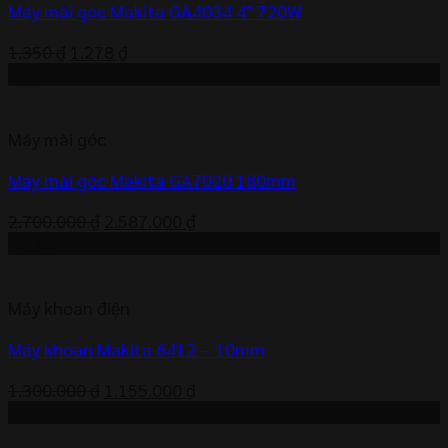
Máy mài góc Makita GA4034 4″ 720W
Giá
Giá
1.350
₫
1.278
₫
gốc
hiện
-4%
là:
tại
1.350 ₫.
là:
Máy mài góc
1.278 ₫.
Máy mài góc Makita GA7020 180mm
Giá
Giá
2.700.000
₫
2.587.000
₫
gốc
hiện
-11%
là:
tại
2.700.000 ₫.
là:
Máy khoan điện
2.587.000 ₫.
Máy khoan Makita 6412 – 10mm
Giá
Giá
1.300.000
₫
1.155.000
₫
gốc
hiện
-8%
là:
tại