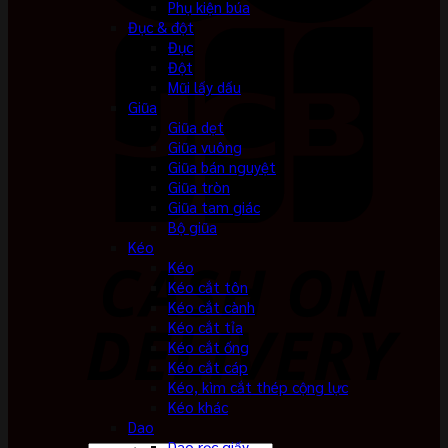
Phụ kiện búa
Đục & đột
Đục
Đột
Mũi lấy dấu
Giũa
Giũa dẹt
Giũa vuông
Giũa bán nguyệt
Giũa tròn
Giũa tam giác
Bộ giũa
Kéo
Kéo
Kéo cắt tôn
Kéo cắt cành
Kéo cắt tỉa
Kéo cắt ống
Kéo cắt cáp
Kéo, kìm cắt thép cộng lực
Kéo khác
Dao
Dao rọc giấy