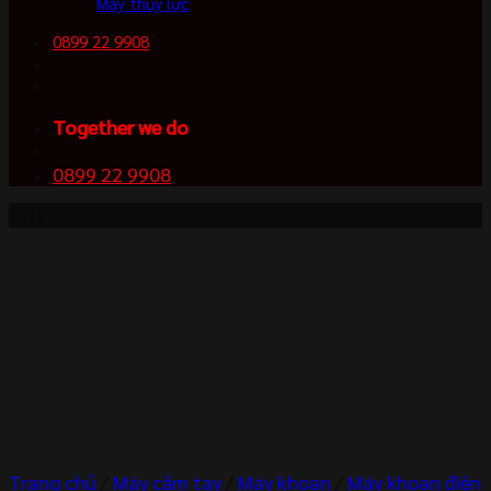
Máy thủy lực
0899 22 9908
Together we do
0899 22 9908
-6%
Trang chủ
/
Máy cầm tay
/
Máy khoan
/
Máy khoan điện