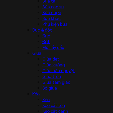
Búa tạ
Búa cao su
Búa nhựa
Búa khác
Phụ kiện búa
Đục & đột
Đục
Đột
Mũi lấy dấu
Giũa
Giũa dẹt
Giũa vuông
Giũa bán nguyệt
Giũa tròn
Giũa tam giác
Bộ giũa
Kéo
Kéo
Kéo cắt tôn
Kéo cắt cành